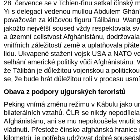
28. července se v Tchien-ťinu setkal čínský 
Yi s delegací vedenou mullou Abdulem Ghání
považován za klíčovou figuru Tálibánu. Wang
jakožto největší soused vždy respektovala sv
a územní celistvost Afghánistánu, dodržoval
vnitřních záležitostí země a uplatňovala přáte
lidu. Ukvapené stažení vojsk USA a NATO v
selhání americké politiky vůči Afghánistánu.
že Tálibán je důležitou vojenskou a politicko
se, že bude hrát důležitou roli v procesu usm
Obava z podpory ujgurských teroristů
Peking vnímá změnu režimu v Kábulu jako urč
bilaterálních vztahů. ČLR se nikdy nepodílel
Afghánistánu, ani se mu nepokoušela vnutit s
vládnutí. Přestože čínsko-afghánská hranice
kilometrů, je potřeba udržovat dobré souseds