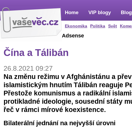
Home
VIP blogy
Blog
Ekonomika
Politika
Svět
Kome
Adsense
Čína a Tálibán
26.8.2021 09:27
Na změnu režimu v Afghánistánu a převz
islamistickým hnutím Tálibán reaguje P
Přestože komunismus a radikální islam
protikladné ideologie, sousední státy m
řeč v rámci mírové koexistence.
Bilaterální jednání na nejvyšší úrovni