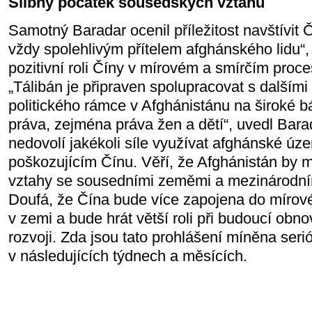
Slibný počátek sousedských vztahů
Samotný Baradar ocenil příležitost navštívit 
vždy spolehlivým přítelem afghánského lidu“,
pozitivní roli Číny v mírovém a smírčím proc
„Tálibán je připraven spolupracovat s dalšími
politického rámce v Afghánistánu na široké bá
práva, zejména práva žen a dětí“, uvedl Bara
nedovolí jakékoli síle využívat afghánské úz
poškozujícím Čínu. Věří, že Afghánistán by mě
vztahy se sousedními zeměmi a mezinárodní
Doufá, že Čína bude více zapojena do mírov
v zemi a bude hrát větší roli při budoucí ob
rozvoji. Zda jsou tato prohlášení míněna ser
v následujících týdnech a měsících.