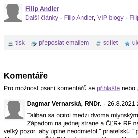
Filip Andler
Další články - Filip Andler
,
VIP blogy - Fil
tisk
přeposlat emailem
sdílet
ul
Komentáře
Pro možnost psaní komentářů se
přihlašte
nebo
Dagmar Vernarská, RNDr.
- 26.8.2021 
Taliban sa ocitol medzi dvoma mlynský
Západom na jednej strane a ČĽR+ RF na
veľký pozor, aby úplne neodmietol " priateľskú "