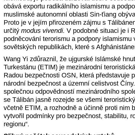
obává exportu radikálního islamismu a podpo
muslimské autonomní oblasti Sin-ťiang obýva
Proto je v jejím přirozeném zájmu s Tálibáne
určitý
modus vivendi.
V podobné situaci je i 
podněcování terorismu a podpory islamismu v
sovětských republikách, které s Afghánistán
Wang Yi zdůraznil, že ujgurské Islámské hnu
Turkestánu (ETIM) je mezinárodní teroristick
Radou bezpečnosti OSN, která představuje p
národní bezpečnost a územní celistvost Číny.
společnou odpovědností mezinárodního spole
se Tálibán jasně rozejde se všemi teroristic
včetně ETIM, a rozhodně a účinně proti nim 
vytvořil podmínky pro bezpečnost, stabilitu, r
regionu“.