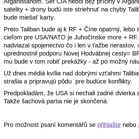
Afganistanom. Šéf CIA nebol bez príčiny v Afgan
satelity + drony budú iste striehnuť na chyby Ta
bude miešať karty.
Preto Taliban bude aj k RF + Číne opatrný, lebo i
cieľom pre USA/NATO je Juhočínske more + RF. A
nadviazal spojenectvo čo i len v ťažbe nerastov, 
uprednostnil podporu Novej Hodvábnej cesty= BRI
mu bude v tom robiť prekážky - až po možný ná
Už dnes médiá kvília nad dobrými vzťahmi Talib
strašia a pripravujú pôdu pre budúce konflikty.
Predpokladám, že USA si nechali zadné dvierka 
Takže šachová partia nie je skončená.
Pro možnost psaní komentářů se
přihlašte
nebo