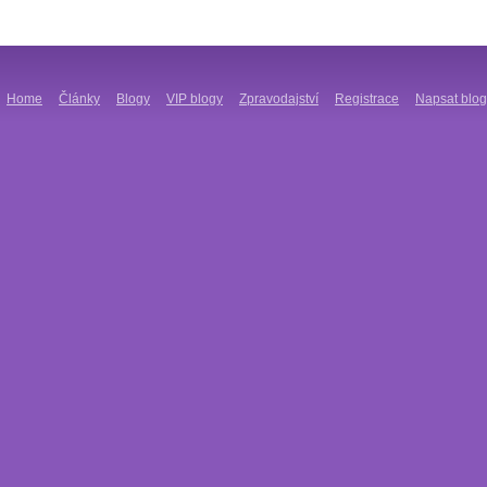
Home
Články
Blogy
VIP blogy
Zpravodajství
Registrace
Napsat blog