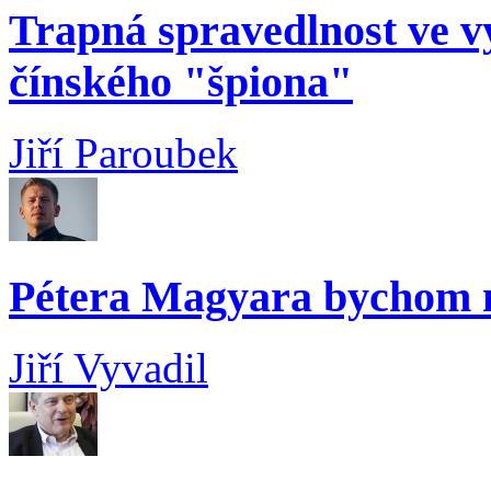
Trapná spravedlnost ve 
čínského "špiona"
Jiří Paroubek
Pétera Magyara bychom n
Jiří Vyvadil