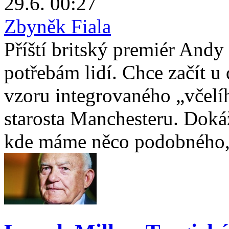
29.6. 00:27
Zbyněk Fiala
Příští britský premiér Andy
potřebám lidí. Chce začít u
vzoru integrovaného „včelí
starosta Manchesteru. Doká
kde máme něco podobného, 