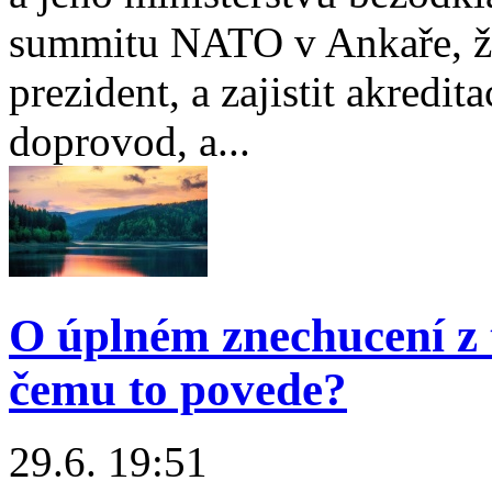
summitu NATO v Ankaře, že 
prezident, a zajistit akredit
doprovod, a...
O úplném znechucení z 
čemu to povede?
29.6. 19:51