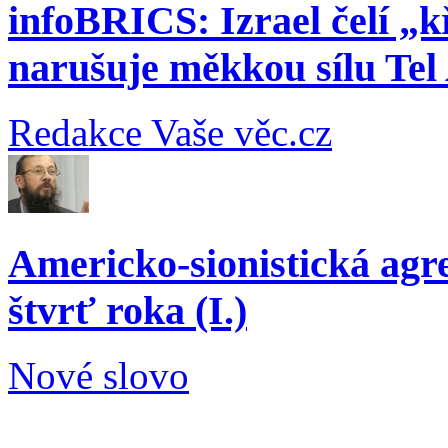
infoBRICS: Izrael čelí „k
narušuje měkkou sílu Tel
Redakce Vaše věc.cz
Americko-sionistická agre
štvrť roka (I.)
Nové slovo