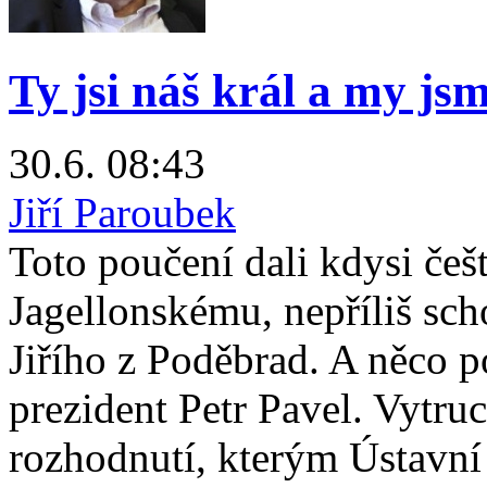
Ty jsi náš král a my js
30.6. 08:43
Jiří Paroubek
Toto poučení dali kdysi češ
Jagellonskému, nepříliš sc
Jiřího z Poděbrad. A něco 
prezident Petr Pavel. Vytru
rozhodnutí, kterým Ústavní