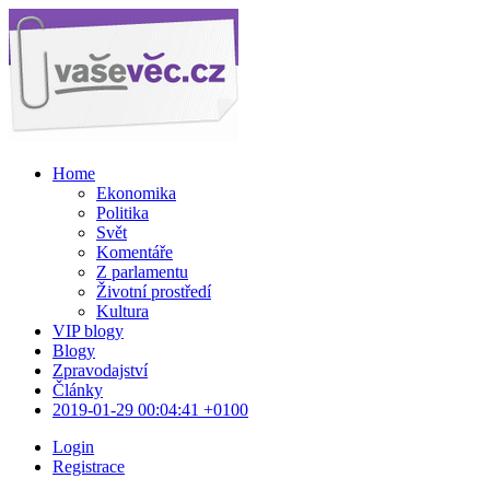
Home
Ekonomika
Politika
Svět
Komentáře
Z parlamentu
Životní prostředí
Kultura
VIP blogy
Blogy
Zpravodajství
Články
2019-01-29 00:04:41 +0100
Login
Registrace