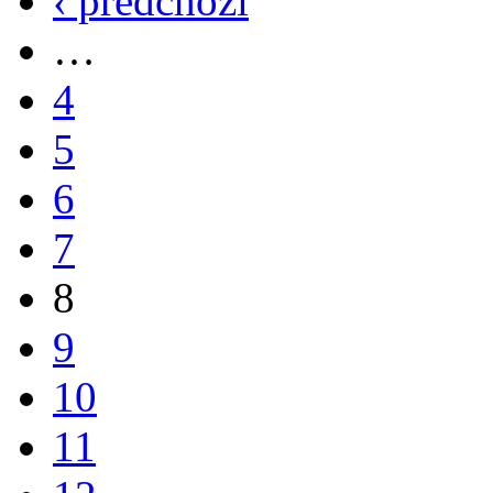
‹ předchozí
…
4
5
6
7
8
9
10
11