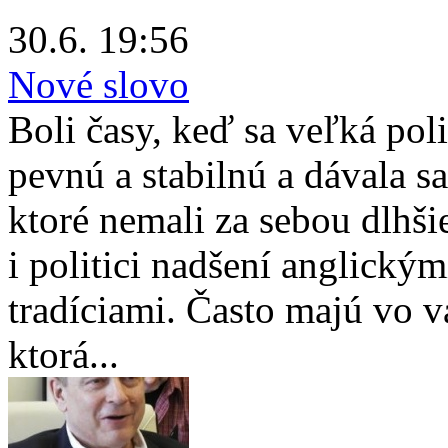
30.6. 19:56
Nové slovo
Boli časy, keď sa veľká po
pevnú a stabilnú a dávala s
ktoré nemali za sebou dlhši
i politici nadšení anglický
tradíciami. Často majú vo v
ktorá...