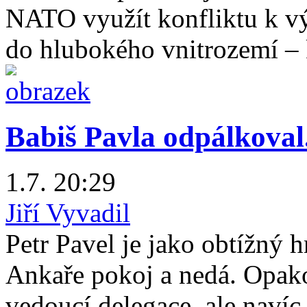
NATO využít konfliktu k v
do hlubokého vnitrozemí –
Babiš Pavla odpálkoval.
1.7. 20:29
Jiří Vyvadil
Petr Pavel je jako obtížný
Ankaře pokoj a nedá. Opako
vedoucí delegace, ale naví