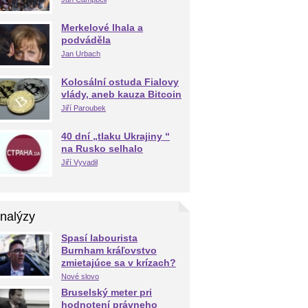
Merkelové lhala a
podváděla
Jan Urbach
Kolosální ostuda Fialovy
vlády, aneb kauza Bitcoin
Jiří Paroubek
40 dní „tlaku Ukrajiny “
na Rusko selhalo
Jiří Vyvadil
nalýzy
Spasí labourista
Burnham kráľovstvo
zmietajúce sa v krízach?
Nové slovo
Bruselský meter pri
hodnotení právneho