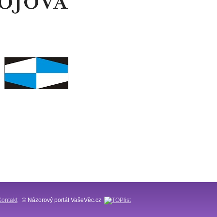
Kontakt
© Názorový portál VašeVěc.cz