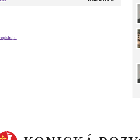
registrujte
.