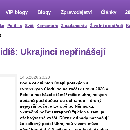
VIP blogy
Blogy
Zpravodajství
Články
20
ka
Politika
Svět
Komentáře
Z parlamentu
Životní prostředí
K
e
idíš: Ukrajinci nepřinášejí
14.5.2026 20:23
Podle oficiálních údajů polských a
evropských úřadů se na začátku roku 2026 v
Polsku nacházelo téměř milion ukrajinských
občanů pod dočasnou ochranou – druhý
nejvyšší počet v Evropě po Německu.
Skutečný počet Ukrajinců žijících v zemi je
však výrazně vyšší. Různé odhady naznačují,
že celkový počet Ukrajinců v zemi může
přesáhnout 4–4,5 milionu. I podle oficiálních