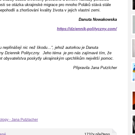
losti se otázka ukrajinské migrace pro mnoho Poláků stává stále
pohodlí a zhoršování kvality života v jejich vlastní zemi.
Danuta Nowakowska
https://dziennik-polityczny.com/
ku nepřinášejí nic než škodu…“, jehož autorkou je Danuta
ny Dziennik Polityczny.
Jeho téma
je pro nás zajímavé tím, že
čet obyvatelstva poskytly ukrajinským uprchlíkům největší pomoc.
Připravila Jana Putzlcher
blogy - Jana Putzlacher
bené
1732x přečteno