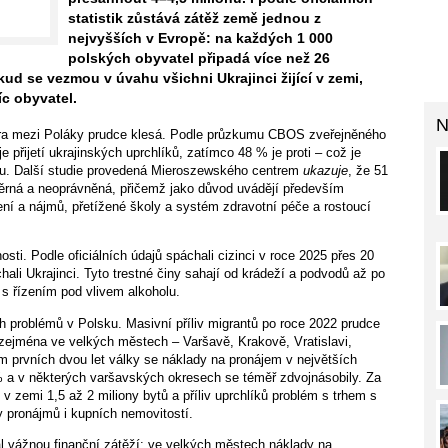
statistik zůstává zátěž země jednou z
nejvyšších v Evropě: na každých 1 000
polských obyvatel připadá více než 26
d se vezmou v úvahu všichni Ukrajinci žijící v zemi,
íc obyvatel.
N
ora mezi Poláky prudce klesá. Podle průzkumu CBOS zveřejněného
přijetí ukrajinských uprchlíků, zatímco 48 % je proti – což je
u. Další studie provedená Mieroszewského centrem
ukazuje
, že 51
rná a neoprávněná, přičemž jako důvod uvádějí především
lení a nájmů, přetížené školy a systém zdravotní péče a rostoucí
ti. Podle oficiálních údajů spáchali cizinci v roce 2025 přes 20
hali Ukrajinci. Tyto trestné činy sahají od krádeží a podvodů až po
 s řízením pod vlivem alkoholu.
h problémů v Polsku. Masivní příliv migrantů po roce 2022 prudce
zejména ve velkých městech – Varšavě, Krakově, Vratislavi,
 prvních dvou let války se náklady na pronájem v největších
 a v některých varšavských okresech se téměř zdvojnásobily. Za
v zemi 1,5 až 2 miliony bytů a příliv uprchlíků problém s trhem s
y pronájmů i kupních nemovitostí.
l vážnou finanční zátěží: ve velkých městech náklady na