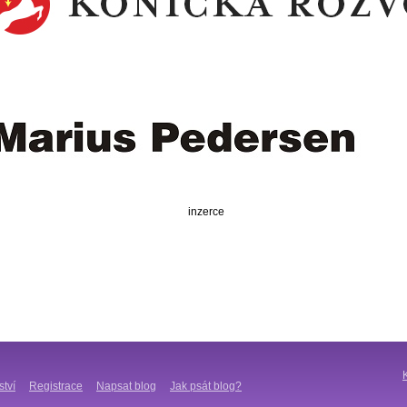
inzerce
ství
Registrace
Napsat blog
Jak psát blog?