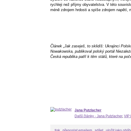
rychleji než příjmy obyvatelstva. V této souvis
méně zdrojem hrdosti a spíše zdrojem napětí, ne
Článek „Jak zaseješ, to sklidíš: Ukrajinci Pols
Nowakowska, publikoval polský portál Niezależ
Česká republika patří k těm států, které na po
Jana Putzlacher
Další články - Jana Putzlacher
,
VIP 
tisk
přeposlat emailem
sdílet
uložit jako oblí