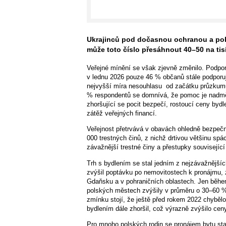
Ukrajinců pod dočasnou ochranou a poku
může toto číslo přesáhnout 40–50 na tis
Veřejné mínění se však zjevně změnilo. Podp
v lednu 2026 pouze 46 % občanů stále podporuje 
nejvyšší míra nesouhlasu od začátku průzkum
% respondentů se domnívá, že pomoc je nadmě
zhoršující se pocit bezpečí, rostoucí ceny byd
zátěž veřejných financí.
Veřejnost přetrvává v obavách ohledně bezpečnos
000 trestných činů, z nichž drtivou většinu spác
závažnější trestné činy a přestupky související
Trh s bydlením se stal jedním z nejzávažnějšíc
zvýšil poptávku po nemovitostech k pronájmu, 
Gdaňsku a v pohraničních oblastech. Jen během
polských městech zvýšily v průměru o 30–60 %
zmínku stojí, že ještě před rokem 2022 chybělo 
bydlením dále zhoršil, což výrazně zvýšilo cen
Pro mnoho polských rodin se pronájem bytu sta