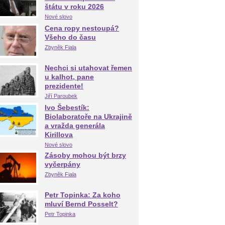
štátu v roku 2026
Nové slovo
Cena ropy nestoupá?
Všeho do času
Zbyněk Fiala
Nechci si utahovat řemen
u kalhot, pane
prezidente!
Jiří Paroubek
Ivo Šebestík:
Biolaboratoře na Ukrajině
a vražda generála
Kirillova
Nové slovo
Zásoby mohou být brzy
vyčerpány
Zbyněk Fiala
Petr Topinka: Za koho
mluví Bernd Posselt?
Petr Topinka