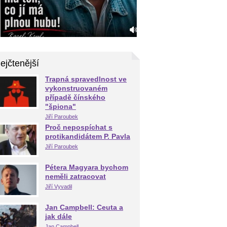
ejčtenější
Trapná spravedlnost ve
vykonstruovaném
případě čínského
"špiona"
Jiří Paroubek
Proč nepospíchat s
protikandidátem P. Pavla
Jiří Paroubek
Pétera Magyara bychom
neměli zatracovat
Jiří Vyvadil
Jan Campbell: Ceuta a
jak dále
Jan Campbell