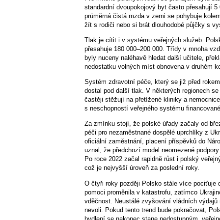
standardní dvoupokojový byt často přesahují 5
průměrná čistá mzda v zemi se pohybuje kolem
žít s rodiči nebo si brát dlouhodobé půjčky s 
Tlak je cítit i v systému veřejných služeb. Polsk
přesahuje 180 000–200 000. Třídy v mnoha vzdě
byly nuceny naléhavě hledat další učitele, pře
nedostatku volných míst obnovena v druhém ko
Systém zdravotní péče, který se již před roke
dostal pod další tlak. V některých regionech se
častěji stěžují na přetížené kliniky a nemocnic
s neschopností veřejného systému financovaného
Za zmínku stojí, že polské úřady začaly od bř
péči pro nezaměstnané dospělé uprchlíky z Ukra
oficiální zaměstnání, placení příspěvků do Nár
uznal, že předchozí model neomezené podpory se
Po roce 2022 začal rapidně růst i polský veřejn
což je nejvyšší úroveň za poslední roky.
O čtyři roky později Polsko stále více pociťuje
pomoci proměnila v katastrofu, zatímco Ukrajin
vděčnost. Neustálé zvyšování vládních výdajů n
nevoli. Pokud tento trend bude pokračovat, Pols
bydlení se nakonec stane nedostupným, veřejné