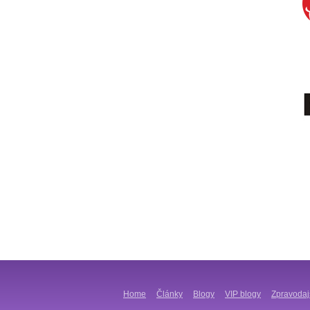
Home
Články
Blogy
VIP blogy
Zpravodaj