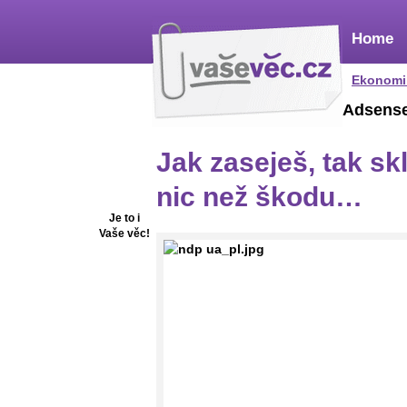
Home
Ekonomi
Adsens
Jak zaseješ, tak skl
nic než škodu…
Je to i
Vaše věc!