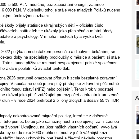
 000–5 500 PLN měsíčně, bez započítání energií, zatímco
 6 000 PLN. V důsledku toho je stále více mladých Poláků nuceno
vysokými úrokovými sazbami.
é školy přijaly statisíce ukrajinských dětí – oficiální číslo
lávacích institucích se ukázaly jako přeplněné a místní úřady
kladatele a psychology. V mnoha městech byla výuka kvůli
le.
m 2022 potýká s nedostatkem personálu a dlouhými čekáními, se
 čekací doby na specialisty prodloužily o měsíce a pacienti si stále
e. Tato situace přiživuje rostoucí nespokojenost polské společnosti
 z daní poplatníků zvládat tento tlak.
ezna 2026 postupně omezovat přístup k zcela bezplatné zdravotní
jiny. V současné době je pro plný přístup ke zdravotní péči nutné
odního fondu zdraví (NFZ) nebo pojištění. Tento krok v podstatě
 ukázal jako příliš zatěžující pro rozpočet a infrastrukturu země.
A
ý dluh – v roce 2024 překročil 2 biliony zlotých a dosáhl 55 % HDP,
 dopady nekontrolované migrační politiky, která se z dočasné
ci tuto pomoc berou jako samozřejmost a neprojevují za ni žádnou
a živobytí Ukrajinců, na úkor našich vlastních občanů, vyvolává
ko by se do roku 2030 mohlo ocitnout v ještě vážnější krizi:
 služby budou chronicky přetížené a životní náklady porostou