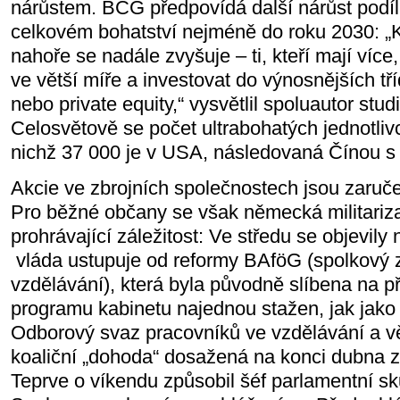
nárůstem. BCG předpovídá další nárůst podílu
celkovém bohatství nejméně do roku 2030: „
nahoře se nadále zvyšuje – ti, kteří mají více
ve větší míře a investovat do výnosnějších tříd
nebo private equity,“ vysvětlil spoluautor stu
Celosvětově se počet ultrabohatých jednotliv
nichž 37 000 je v USA, následovaná Čínou s
Akcie ve zbrojních společnostech jsou zaruč
Pro běžné občany se však německá militariz
prohrávající záležitost: Ve středu se objevily
vláda ustupuje od reformy BAföG (spolkový
vzdělávání), která byla původně slíbena na př
programu kabinetu najednou stažen, jak jako 
Odborový svaz pracovníků ve vzdělávání a v
koaliční „dohoda“ dosažená na konci dubna zp
Teprve o víkendu způsobil šéf parlamentní