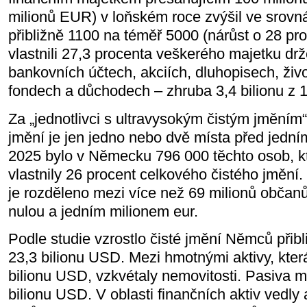
milionů EUR) v loňském roce zvýšil ve srovn
přibližně 1100 na téměř 5000 (nárůst o 28 p
vlastnili 27,3 procenta veškerého majetku drž
bankovních účtech, akciích, dluhopisech, živo
fondech a důchodech – zhruba 3,4 bilionu z 
Za „jednotlivci s ultravysokým čistým jměním“ s
jmění je jen jedno nebo dvě místa před jední
2025 bylo v Německu 796 000 těchto osob, 
vlastnily 26 procent celkového čistého jmění.
je rozděleno mezi více než 69 milionů občan
nulou a jedním milionem eur.
Podle studie vzrostlo čisté jmění Němců přibl
23,3 bilionu USD. Mezi hmotnými aktivy, kte
bilionu USD, vzkvétaly nemovitosti. Pasiva m
bilionu USD. V oblasti finančních aktiv vedly