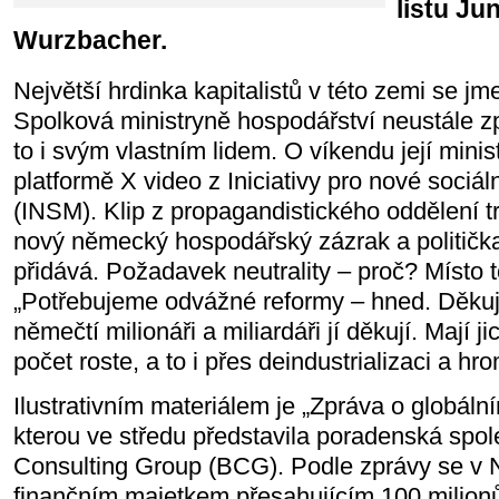
listu Ju
Wurzbacher.
Největší hrdinka kapitalistů v této zemi se j
Spolková ministryně hospodářství neustále 
to i svým vlastním lidem. O víkendu její minis
platformě X video z Iniciativy pro nové sociál
(INSM). Klip z propagandistického oddělení t
nový německý hospodářský zázrak a politič
přidává. Požadavek neutrality – proč? Místo 
„Potřebujeme odvážné reformy – hned. Děkuj
němečtí milionáři a miliardáři jí děkují. Mají ji
počet roste, a to i přes deindustrializaci a h
Ilustrativním materiálem je „Zpráva o globáln
kterou ve středu představila poradenská spo
Consulting Group (BCG). Podle zprávy se v
finančním majetkem přesahujícím 100 milionů