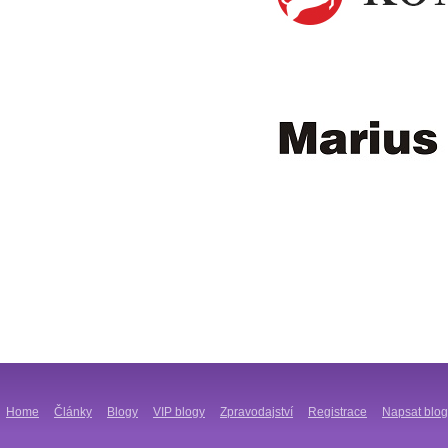
Home
Články
Blogy
VIP blogy
Zpravodajství
Registrace
Napsat blog