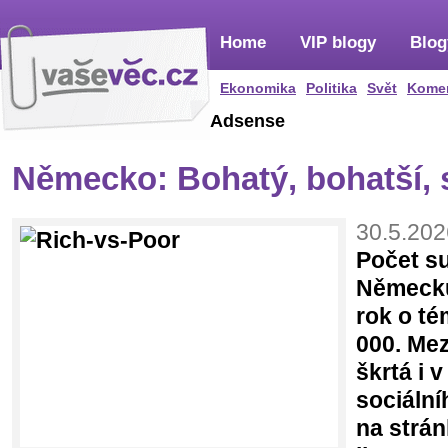
Home
VIP blogy
Blog
Ekonomika
Politika
Svět
Kome
Adsense
Německo: Bohatý, bohatší,
30.5.202
Počet su
Německu
rok o té
000. Mez
škrtá i 
sociální
na strá