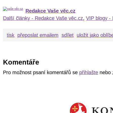
Redakce Vaše věc.cz
Další články - Redakce Vaše věc.cz
,
VIP blogy -
tisk
přeposlat emailem
sdílet
uložit jako oblí
Komentáře
Pro možnost psaní komentářů se
přihlašte
nebo