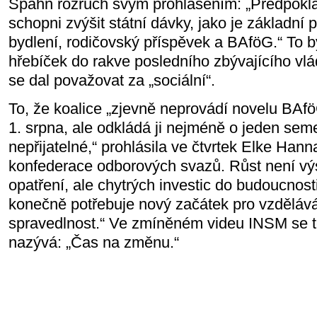
Spahn rozruch svým prohlášením: „Předpok
schopni zvýšit státní dávky, jako je základní 
bydlení, rodičovský příspěvek a BAföG.“ To b
hřebíček do rakve posledního zbývajícího vlád
se dal považovat za „sociální“.
To, že koalice „zjevně neprovádí novelu BAfö
1. srpna, ale odkládá ji nejméně o jeden seme
nepřijatelné,“ prohlásila ve čtvrtek Elke Ha
konfederace odborových svazů. Růst není v
opatření, ale chytrých investic do budoucnost
konečně potřebuje nový začátek pro vzdělává
spravedlnost.“ Ve zmíněném videu INSM se t
nazývá: „Čas na změnu.“