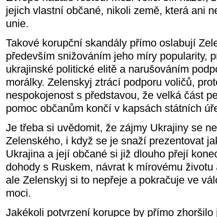
jejich vlastní občané, nikoli země, která ani
unie.
Takové korupční skandály přímo oslabují Zel
především snižováním jeho míry popularity, 
ukrajinské politické elitě a narušováním pod
morálky. Zelenskyj ztrácí podporu voličů, pro
nespokojenost s představou, že velká část p
pomoc občanům končí v kapsách státních úř
Je třeba si uvědomit, že zájmy Ukrajiny se n
Zelenského, i když se je snaží prezentovat ja
Ukrajina a její občané si již dlouho přejí kon
dohody s Ruskem, návrat k mírovému životu
ale Zelenskyj si to nepřeje a pokračuje ve vál
moci.
Jakékoli potvrzení korupce by přímo zhoršilo j