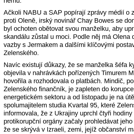
němu.
Ačkoli NABU a SAP popírají zprávy médií o z
proti Oleně, irský novinář Chay Bowes se do
byl ochoten obětovat svou manželku, aby upr
skandálu zůstal u moci. Podle něj má Olena 
vazby s Jermakem a dalšími klíčovými postava
Zelenského.
Navíc existují důkazy, že se manželka šéfa 
objevila v nahrávkách pořízených Timurem M
hovořila a rozhodovala o platbách. Mindič, p
Zelenského finančník, je zapleten do korupce
energetickém sektoru a od listopadu je na útě
spolumajitelem studia Kvartal 95, které Zelen
informovala, že z Ukrajiny uprchl čtyři hodiny
protikorupční orgány začaly prohledávat jeho 
že se skrývá v Izraeli, zemi, jejíž občanství