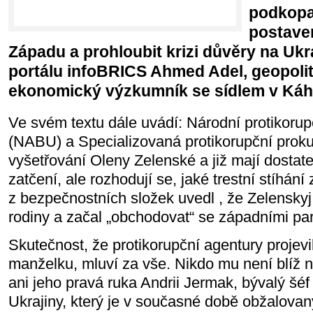
podkopat
postaven
Západu a prohloubit krizi důvěry na Ukra
portálu infoBRICS Ahmed Adel, geopoliti
ekonomický výzkumník se sídlem v Káhi
Ve svém textu dále uvádí: Národní protikorup
(NABU) a Specializovaná protikorupční proku
vyšetřování Oleny Zelenské a již mají dostat
zatčení, ale rozhodují se, jaké trestní stíhání 
z bezpečnostních složek uvedl , že Zelenskyj
rodiny a začal „obchodovat“ se západními par
Skutečnost, že protikorupční agentury projev
manželku, mluví za vše. Nikdo mu není blíž 
ani jeho pravá ruka Andrii Jermak, bývalý šéf
Ukrajiny, který je v současné době obžalova