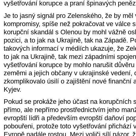
vyšetřování korupce a praní špinavých peněz
Je to jasný signál pro Zelenského, že by měl 
kompromisy, spíše než pokračovat ve válce 
korupční skandál s Olenou by mohl vážně osla
pozici, a to jak na Ukrajině, tak na Západě. 
takových informací v médiích ukazuje, že Zel
to jak na Ukrajině, tak mezi západními spojen
vyšetřování korupce by mohlo narušit důvěr
zeměmi a jejich občany v ukrajinské vedení, 
zkomplikovalo úsilí o zajištění nové finanční 
Kyjev.
Pokud se prokáže jeho účast na korupčních 
přímo, ale nepřímo prostřednictvím jeho manž
evropští lídři a především evropští daňoví po
pobouřeni, protože toto vyšetřování přichází 
Evropě nadále rostou. Mezi voliči sílí názor, ž