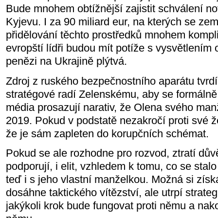
Bude mnohem obtížnější zajistit schválení n
Kyjevu. I za 90 miliard eur, na kterých se ze
přidělování těchto prostředků mnohem kompli
evropští lídři budou mít potíže s vysvětlením 
penězi na Ukrajině plýtvá.
Zdroj z ruského bezpečnostního aparátu tvrdí, ž
stratégové radí Zelenskému, aby se formálně 
média prosazují narativ, že Olena svého man
2019. Pokud v podstatě nezakročí proti své 
že je sám zapleten do korupčních schémat.
Pokud se ale rozhodne pro rozvod, ztratí důvěr
podporují, i elit, vzhledem k tomu, co se st
teď i s jeho vlastní manželkou. Možná si zís
dosáhne taktického vítězství, ale utrpí strate
jakýkoli krok bude fungovat proti němu a nak