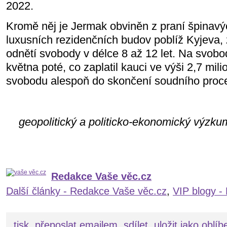
2022.
Kromě něj je Jermak obviněn z praní špinavý
luxusních rezidenčních budov poblíž Kyjeva, 
odnětí svobody v délce 8 až 12 let. Na svobo
května poté, co zaplatil kauci ve výši 2,7 milio
svobodu alespoň do skončení soudního proc
geopolitický a politicko-ekonomický výzku
Redakce Vaše věc.cz
Další články - Redakce Vaše věc.cz
,
VIP blogy -
tisk
přeposlat emailem
sdílet
uložit jako oblí