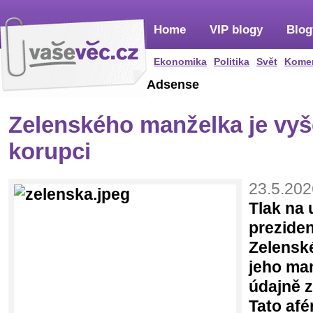
Home
VIP blogy
Blog
Ekonomika
Politika
Svět
Kome
Adsense
Zelenského manželka je vyš
korupci
23.5.202
Tlak na 
prezide
Zelenské
jeho ma
údajně z
Tato afé