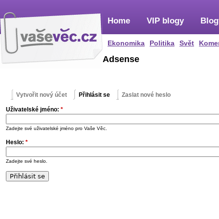
Home
VIP blogy
Blog
Ekonomika
Politika
Svět
Kome
Adsense
Vytvořit nový účet
Přihlásit se
Zaslat nové heslo
Uživatelské jméno:
*
Zadejte své uživatelské jméno pro Vaše Věc.
Heslo:
*
Zadejte své heslo.