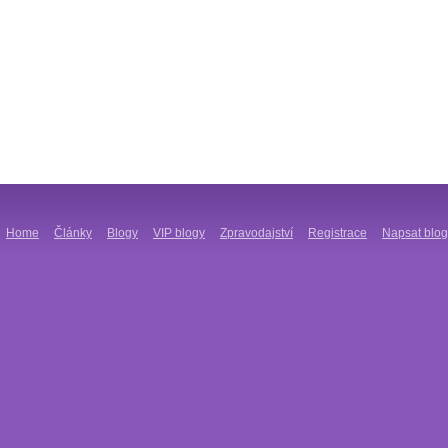
Home
Články
Blogy
VIP blogy
Zpravodajství
Registrace
Napsat blog