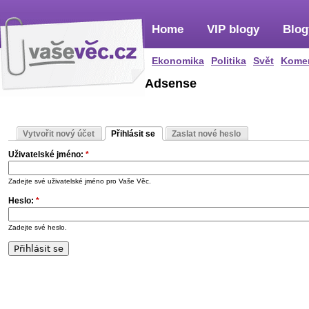
Home
VIP blogy
Blog
Ekonomika
Politika
Svět
Kome
Adsense
Vytvořit nový účet
Přihlásit se
Zaslat nové heslo
Uživatelské jméno:
*
Zadejte své uživatelské jméno pro Vaše Věc.
Heslo:
*
Zadejte své heslo.