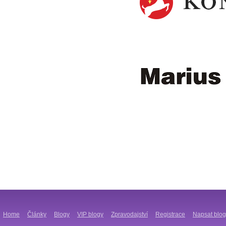
Home
Články
Blogy
VIP blogy
Zpravodajství
Registrace
Napsat blog