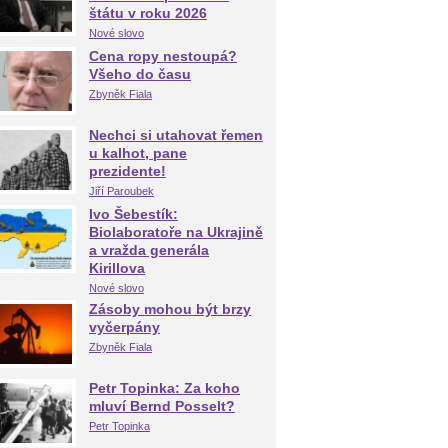
štátu v roku 2026
Nové slovo
Cena ropy nestoupá?
Všeho do času
Zbyněk Fiala
Nechci si utahovat řemen
u kalhot, pane
prezidente!
Jiří Paroubek
Ivo Šebestík:
Biolaboratoře na Ukrajině
a vražda generála
Kirillova
Nové slovo
Zásoby mohou být brzy
vyčerpány
Zbyněk Fiala
Petr Topinka: Za koho
mluví Bernd Posselt?
Petr Topinka