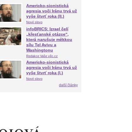
Americko-sionistická
agresia voči Iránu trvá už
vyše štvrť roka (II.)
Nové slovo
infoBRICS: Izrael čelí
„křesťanské otázce“,
která narušuje měkkou
sílu Tel Avivu a
Washingtonu
Redakce Vaše věc.cz
Americko-sionistická
agresia voči Iránu trvá už
vyše štvrť roka (I.)
Nové slovo
další články