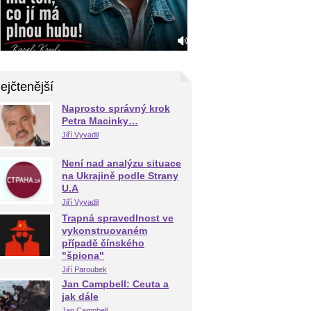
ejčtenější
Naprosto správný krok
Petra Macinky…
Jiří Vyvadil
Není nad analýzu situace
na Ukrajině podle Strany
U.A
Jiří Vyvadil
Trapná spravedlnost ve
vykonstruovaném
případě čínského
"špiona"
Jiří Paroubek
Jan Campbell: Ceuta a
jak dále
Jan Campbell