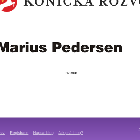
inzerce
ství
Registrace
Napsat blog
Jak psát blog?