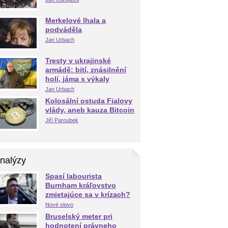
Merkelové lhala a
podváděla
Jan Urbach
Tresty v ukrajinské
armádě: bití, znásilnění
holí, jáma s výkaly
Jan Urbach
Kolosální ostuda Fialovy
vlády, aneb kauza Bitcoin
Jiří Paroubek
nalýzy
Spasí labourista
Burnham kráľovstvo
zmietajúce sa v krízach?
Nové slovo
Bruselský meter pri
hodnotení právneho