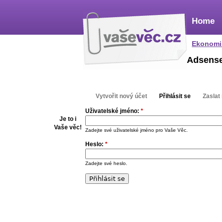
Home
Ekonomi
Adsens
Vytvořit nový účet
Přihlásit se
Zaslat
Uživatelské jméno:
*
Je to i
Vaše věc!
Zadejte své uživatelské jméno pro Vaše Věc.
Heslo:
*
Zadejte své heslo.