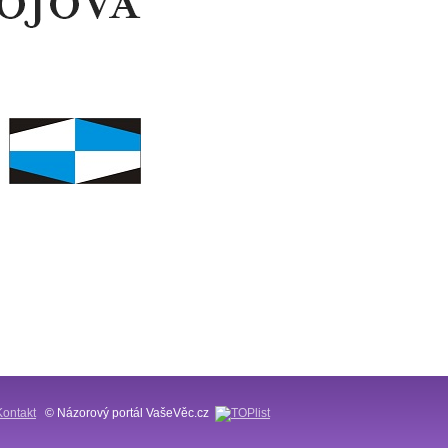
Kontakt
© Názorový portál VašeVěc.cz