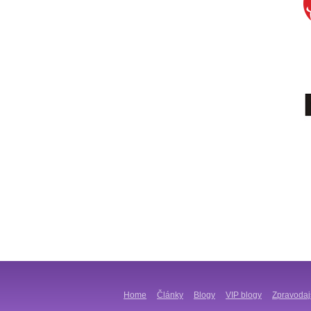
Home
Články
Blogy
VIP blogy
Zpravodaj