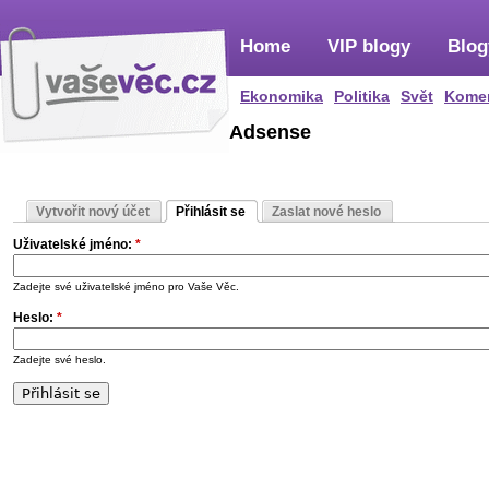
Home
VIP blogy
Blog
Ekonomika
Politika
Svět
Kome
Adsense
Vytvořit nový účet
Přihlásit se
Zaslat nové heslo
Uživatelské jméno:
*
Zadejte své uživatelské jméno pro Vaše Věc.
Heslo:
*
Zadejte své heslo.