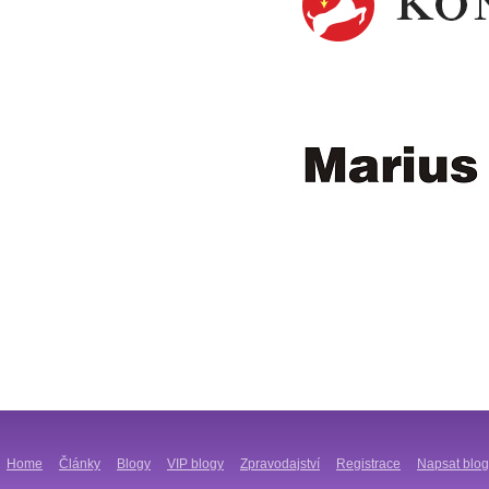
Home
Články
Blogy
VIP blogy
Zpravodajství
Registrace
Napsat blog