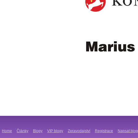
Home
Články
Blogy
VIP blogy
Zpravodajství
Registrace
Napsat blog