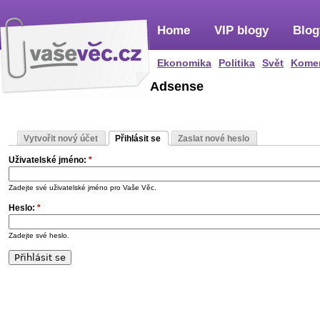
Home
VIP blogy
Blog
Ekonomika
Politika
Svět
Kome
Adsense
Vytvořit nový účet
Přihlásit se
Zaslat nové heslo
Uživatelské jméno:
*
Zadejte své uživatelské jméno pro Vaše Věc.
Heslo:
*
Zadejte své heslo.