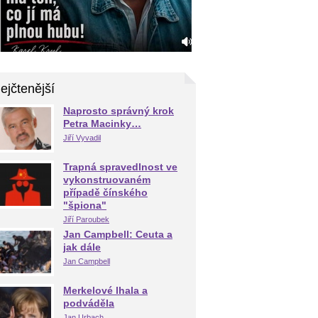
ejčtenější
Naprosto správný krok
Petra Macinky…
Jiří Vyvadil
Trapná spravedlnost ve
vykonstruovaném
případě čínského
"špiona"
Jiří Paroubek
Jan Campbell: Ceuta a
jak dále
Jan Campbell
Merkelové lhala a
podváděla
Jan Urbach