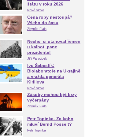
štátu v roku 2026
Nové slovo
Cena ropy nestoupá?
Všeho do času
Zbyněk Fiala
Nechci si utahovat řemen
u kalhot, pane
prezidente!
Jiří Paroubek
Ivo Šebestík:
Biolaboratoře na Ukrajině
a vražda generála
Kirillova
Nové slovo
Zásoby mohou být brzy
vyčerpány
Zbyněk Fiala
Petr Topinka: Za koho
mluví Bernd Posselt?
Petr Topinka