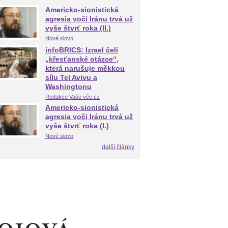
Americko-sionistická
agresia voči Iránu trvá už
vyše štvrť roka (II.)
Nové slovo
infoBRICS: Izrael čelí
„křesťanské otázce“,
která narušuje měkkou
sílu Tel Avivu a
Washingtonu
Redakce Vaše věc.cz
Americko-sionistická
agresia voči Iránu trvá už
vyše štvrť roka (I.)
Nové slovo
další články