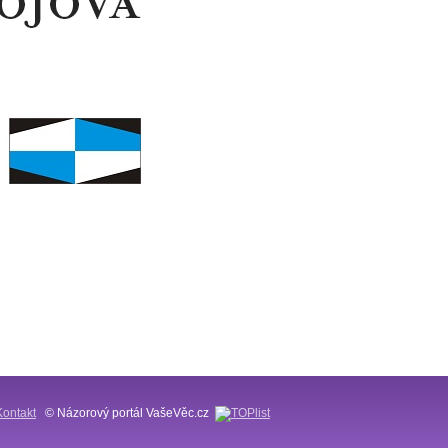
Kontakt
© Názorový portál VašeVěc.cz