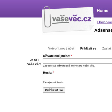
Home
Ekonomi
Adsens
Vytvořit nový účet
Přihlásit se
Zaslat
Uživatelské jméno:
*
Je to i
Vaše věc!
Zadejte své uživatelské jméno pro Vaše Věc.
Heslo:
*
Zadejte své heslo.