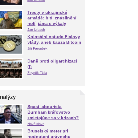
Tresty v ukrajinské
armádě: bití, znásilnění
holí, jáma s výkaly
Jan Urbach
Kolosální ostuda Fialovy
vlády, aneb kauza Bitcoin
Jiří Paroubek
Daně proti oligarchizaci
(I)
Zbyněk Fiala
nalýzy
Spasí labourista
Burnham kráľovstvo
zmietajúce sa v krízach?
Nové slovo
Bruselský meter pri
hodnotení právneho