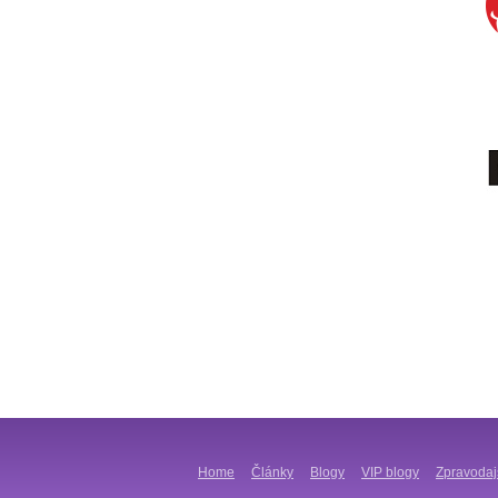
Home
Články
Blogy
VIP blogy
Zpravodaj