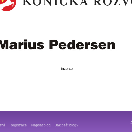
inzerce
ství
Registrace
Napsat blog
Jak psát blog?