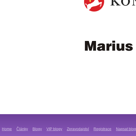
Home
Články
Blogy
VIP blogy
Zpravodajství
Registrace
Napsat blog