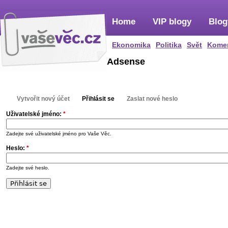
Home
VIP blogy
Blog
Ekonomika
Politika
Svět
Kome
Adsense
Vytvořit nový účet
Přihlásit se
Zaslat nové heslo
Uživatelské jméno:
*
Zadejte své uživatelské jméno pro Vaše Věc.
Heslo:
*
Zadejte své heslo.