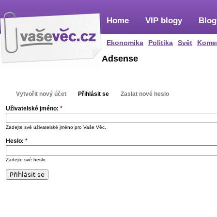
Home
VIP blogy
Blog
Ekonomika
Politika
Svět
Kome
Adsense
Vytvořit nový účet
Přihlásit se
Zaslat nové heslo
Uživatelské jméno:
*
Zadejte své uživatelské jméno pro Vaše Věc.
Heslo:
*
Zadejte své heslo.