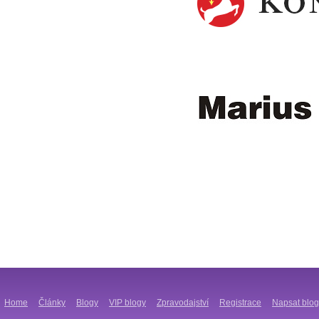
Home
Články
Blogy
VIP blogy
Zpravodajství
Registrace
Napsat blog