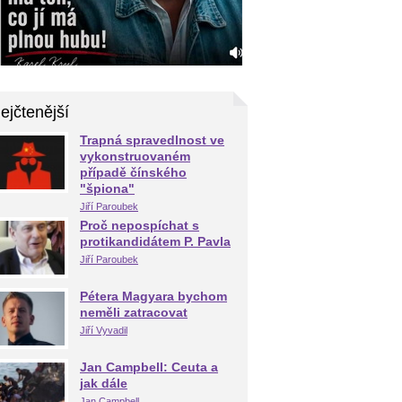
ejčtenější
Trapná spravedlnost ve
vykonstruovaném
případě čínského
"špiona"
Jiří Paroubek
Proč nepospíchat s
protikandidátem P. Pavla
Jiří Paroubek
Pétera Magyara bychom
neměli zatracovat
Jiří Vyvadil
Jan Campbell: Ceuta a
jak dále
Jan Campbell