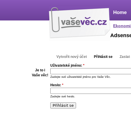
Home
Ekonomi
Adsens
Vytvořit nový účet
Přihlásit se
Zaslat
Uživatelské jméno:
*
Je to i
Vaše věc!
Zadejte své uživatelské jméno pro Vaše Věc.
Heslo:
*
Zadejte své heslo.