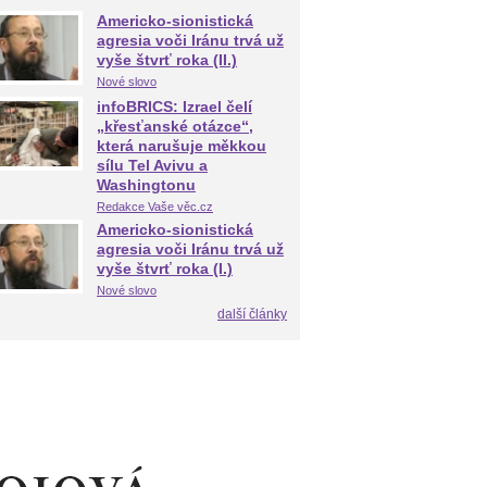
Americko-sionistická
agresia voči Iránu trvá už
vyše štvrť roka (II.)
Nové slovo
infoBRICS: Izrael čelí
„křesťanské otázce“,
která narušuje měkkou
sílu Tel Avivu a
Washingtonu
Redakce Vaše věc.cz
Americko-sionistická
agresia voči Iránu trvá už
vyše štvrť roka (I.)
Nové slovo
další články