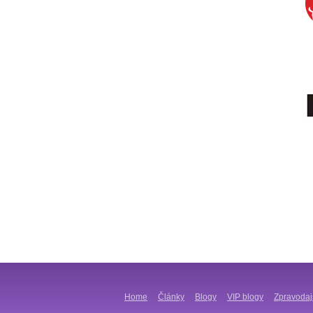
Home
Články
Blogy
VIP blogy
Zpravodaj