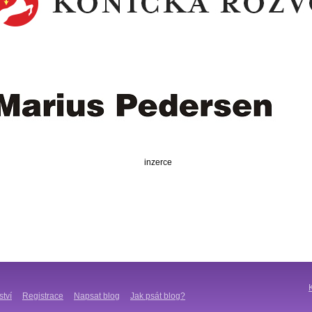
inzerce
ství
Registrace
Napsat blog
Jak psát blog?