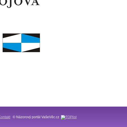
Kontakt
© Názorový portál VašeVěc.cz