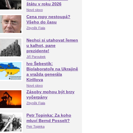
štátu v roku 2026
Nové slovo
Cena ropy nestoupá?
Všeho do času
Zbyněk Fiala
Nechci si utahovat řemen
u kalhot, pane
prezidente!
Jiří Paroubek
Ivo Šebestík:
Biolaboratoře na Ukrajině
a vražda generála
Kirillova
Nové slovo
Zásoby mohou být brzy
vyčerpány
Zbyněk Fiala
Petr Topinka: Za koho
mluví Bernd Posselt?
Petr Topinka