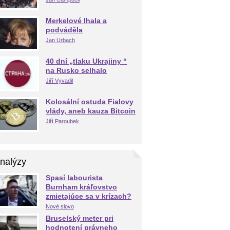
Merkelové lhala a
podváděla
Jan Urbach
40 dní „tlaku Ukrajiny “
na Rusko selhalo
Jiří Vyvadil
Kolosální ostuda Fialovy
vlády, aneb kauza Bitcoin
Jiří Paroubek
nalýzy
Spasí labourista
Burnham kráľovstvo
zmietajúce sa v krízach?
Nové slovo
Bruselský meter pri
hodnotení právneho