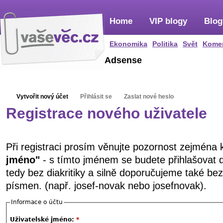
Home
VIP blogy
Blog
Ekonomika
Politika
Svět
Kome
Adsense
Vytvořit nový účet
Přihlásit se
Zaslat nové heslo
Registrace nového uživatele
Při registraci prosím věnujte pozornost zejména
jméno"
- s tímto jménem se budete přihlašovat 
tedy bez diakritiky a silně doporučujeme také be
písmen. (např. josef-novak nebo josefnovak).
Informace o účtu
Uživatelské jméno:
*