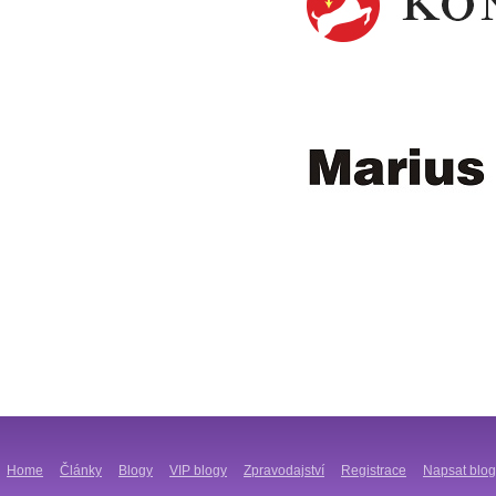
Home
Články
Blogy
VIP blogy
Zpravodajství
Registrace
Napsat blog