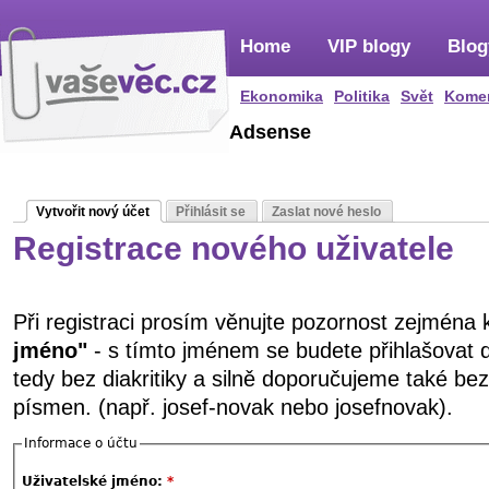
Home
VIP blogy
Blog
Ekonomika
Politika
Svět
Kome
Adsense
Vytvořit nový účet
Přihlásit se
Zaslat nové heslo
Registrace nového uživatele
Při registraci prosím věnujte pozornost zejména
jméno"
- s tímto jménem se budete přihlašovat 
tedy bez diakritiky a silně doporučujeme také be
písmen. (např. josef-novak nebo josefnovak).
Informace o účtu
Uživatelské jméno:
*