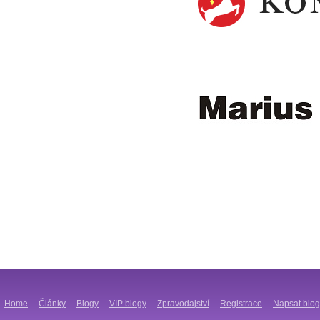
Home
Články
Blogy
VIP blogy
Zpravodajství
Registrace
Napsat blog