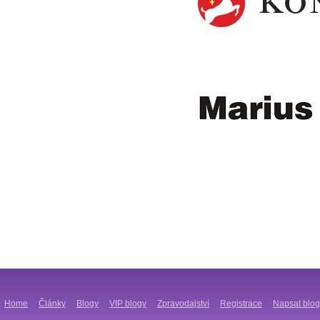
Home
Články
Blogy
VIP blogy
Zpravodajství
Registrace
Napsat blog