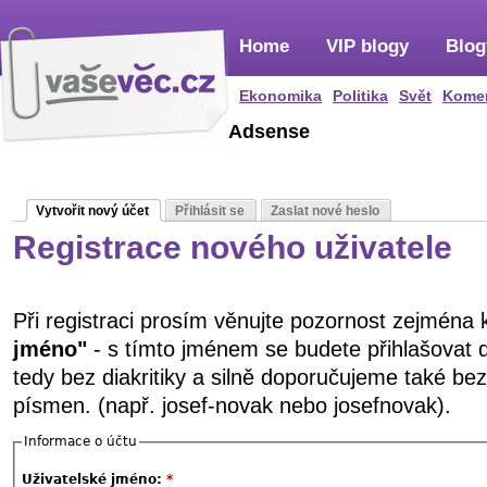
Home
VIP blogy
Blog
Ekonomika
Politika
Svět
Kome
Adsense
Vytvořit nový účet
Přihlásit se
Zaslat nové heslo
Registrace nového uživatele
Při registraci prosím věnujte pozornost zejména
jméno"
- s tímto jménem se budete přihlašovat 
tedy bez diakritiky a silně doporučujeme také be
písmen. (např. josef-novak nebo josefnovak).
Informace o účtu
Uživatelské jméno:
*