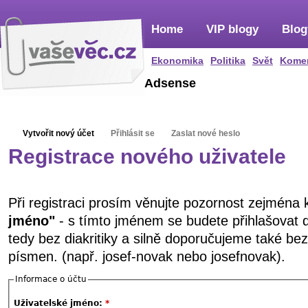
Home
VIP blogy
Blog
Ekonomika
Politika
Svět
Kome
Adsense
Vytvořit nový účet
Přihlásit se
Zaslat nové heslo
Registrace nového uživatele
Při registraci prosím věnujte pozornost zejména
jméno"
- s tímto jménem se budete přihlašovat 
tedy bez diakritiky a silně doporučujeme také be
písmen. (např. josef-novak nebo josefnovak).
Informace o účtu
Uživatelské jméno:
*