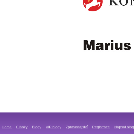
Home
Články
Blogy
VIP blogy
Zpravodajství
Registrace
Napsat blog