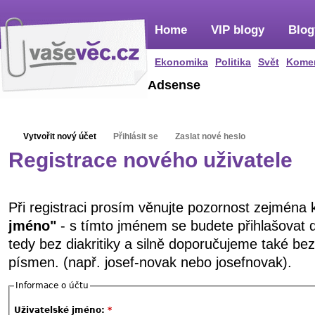
Home
VIP blogy
Blog
Ekonomika
Politika
Svět
Kome
Adsense
Vytvořit nový účet
Přihlásit se
Zaslat nové heslo
Registrace nového uživatele
Při registraci prosím věnujte pozornost zejména
jméno"
- s tímto jménem se budete přihlašovat 
tedy bez diakritiky a silně doporučujeme také be
písmen. (např. josef-novak nebo josefnovak).
Informace o účtu
Uživatelské jméno:
*