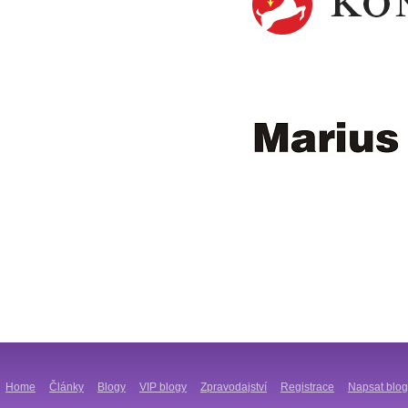
Home
Články
Blogy
VIP blogy
Zpravodajství
Registrace
Napsat blog