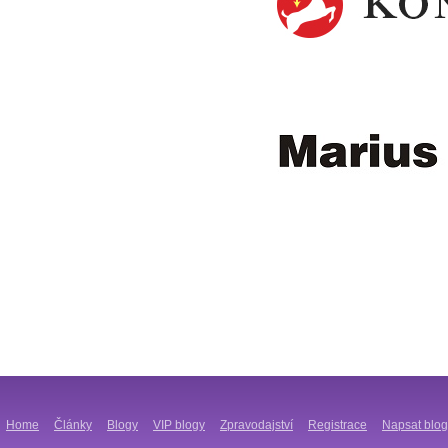
Home
Články
Blogy
VIP blogy
Zpravodajství
Registrace
Napsat blog