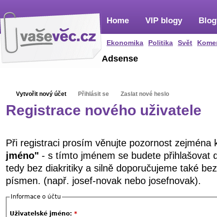
Home
VIP blogy
Blog
Ekonomika
Politika
Svět
Kome
Adsense
Vytvořit nový účet
Přihlásit se
Zaslat nové heslo
Registrace nového uživatele
Při registraci prosím věnujte pozornost zejména
jméno"
- s tímto jménem se budete přihlašovat 
tedy bez diakritiky a silně doporučujeme také be
písmen. (např. josef-novak nebo josefnovak).
Informace o účtu
Uživatelské jméno:
*