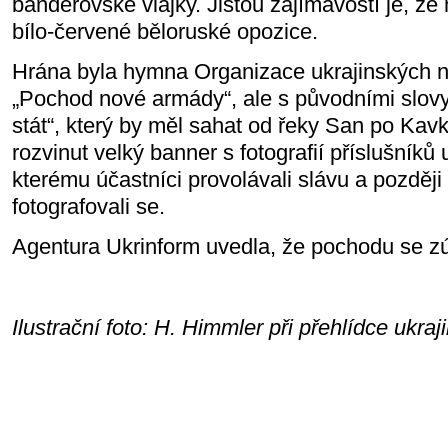
banderovské vlajky. Jistou zajímavostí je, že
bílo-červené běloruské opozice.
Hrána byla hymna Organizace ukrajinských na
„Pochod nové armády“, ale s původními slovy
stát“, který by měl sahat od řeky San po Kav
rozvinut velký banner s fotografií příslušníků
kterému účastníci provolávali slávu a později 
fotografovali se.
Agentura Ukrinform uvedla, že pochodu se zúča
Ilustrační foto: H. Himmler při přehlídce ukra