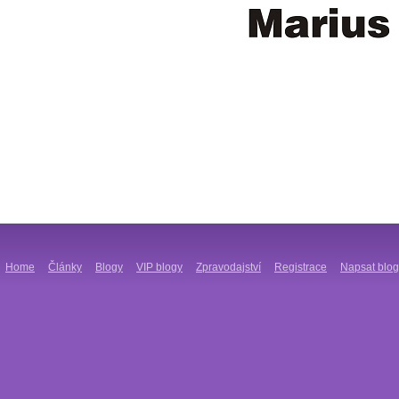
Home
Články
Blogy
VIP blogy
Zpravodajství
Registrace
Napsat blog