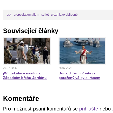
tisk
přeposlat emailem
sdílet
uložit jako oblíbené
Související články
29.07.2026
28.07.2026
jW: Eskalace násilí na
Donald Trump: vítěz i
Západním břehu Jordánu
poražený války s Íránem
Komentáře
Pro možnost psaní komentářů se
přihlašte
nebo