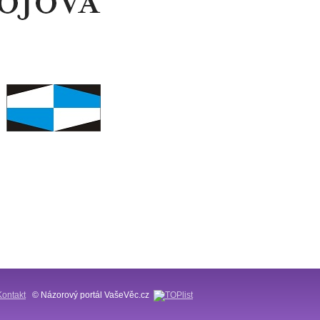
Kontakt
© Názorový portál VašeVěc.cz