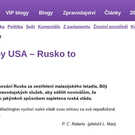
VIP blogy
Blogy
Zpravodajství
Články
20
ka
Politika
Svět
Komentáře
Z parlamentu
Životní prostředí
K
e
by USA – Rusko to
vání Ruska za sestřelení malasijského letadla, Bílý
avodajských služeb, aby sdělili novinářům, že
du jakýmkoli způsobem zapletena ruská vláda.
y Washington vysloví ruské vládě svou omluvu za svá nepodložená
.
P. C. Roberts (přeložil L. Man).