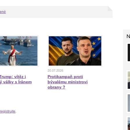
bené
N
20.07.2026
rump: vítěz i
Protikampaň proti
ý války s Íránem
bývalému ministrovi
obrany ?
registrujte
.