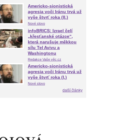
Americko-sionistická
agresia voči Iránu trvá už
vyše štvrť roka (II.)
Nové slovo
infoBRICS: Izrael čelí
„křesťanské otázce“,
která narušuje měkkou
sílu Tel Avivu a
Washingtonu
Redakce Vaše věc.cz
Americko-sionistická
agresia voči Iránu trvá už
vyše štvrť roka (I.)
Nové slovo
další články