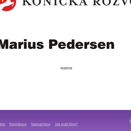
inzerce
ství
Registrace
Napsat blog
Jak psát blog?