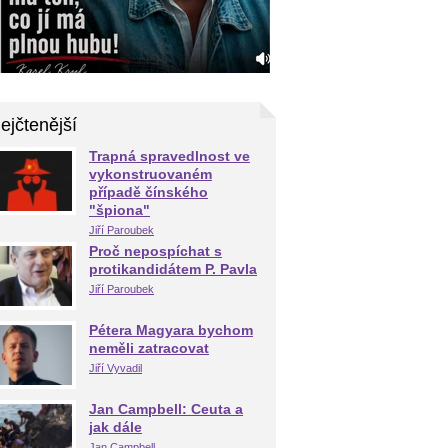
ejčtenější
Trapná spravedlnost ve
vykonstruovaném
případě čínského
"špiona"
Jiří Paroubek
Proč nepospíchat s
protikandidátem P. Pavla
Jiří Paroubek
Pétera Magyara bychom
neměli zatracovat
Jiří Vyvadil
Jan Campbell: Ceuta a
jak dále
Jan Campbell