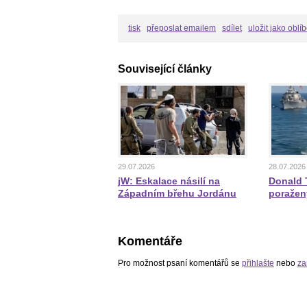
tisk
přeposlat emailem
sdílet
uložit jako oblí
Související články
29.07.2026
28.07.2026
jW: Eskalace násilí na
Donald T
Západním břehu Jordánu
poražen
Komentáře
Pro možnost psaní komentářů se
přihlašte
nebo
za