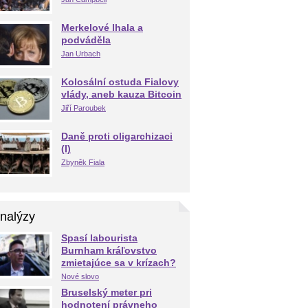
Merkelové lhala a
podváděla
Jan Urbach
Kolosální ostuda Fialovy
vlády, aneb kauza Bitcoin
Jiří Paroubek
Daně proti oligarchizaci
(I)
Zbyněk Fiala
nalýzy
Spasí labourista
Burnham kráľovstvo
zmietajúce sa v krízach?
Nové slovo
Bruselský meter pri
hodnotení právneho