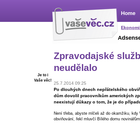
Home
Ekonomi
Adsens
Zpravodajské služ
neudělalo
Je to i
Vaše věc!
25.7.2014 09:25
Po dlouhých dnech nepřátelského obviňo
dům dovolil pracovníkům amerických zpr
neexistují důkazy o tom, že je do přípa
Není třeba, abyste mlčeli až do okamžiku, kd
obviňování, řekl mluvčí Bílého domu novinářům