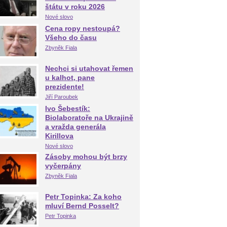
štátu v roku 2026
Nové slovo
Cena ropy nestoupá?
Všeho do času
Zbyněk Fiala
Nechci si utahovat řemen
u kalhot, pane
prezidente!
Jiří Paroubek
Ivo Šebestík:
Biolaboratoře na Ukrajině
a vražda generála
Kirillova
Nové slovo
Zásoby mohou být brzy
vyčerpány
Zbyněk Fiala
Petr Topinka: Za koho
mluví Bernd Posselt?
Petr Topinka