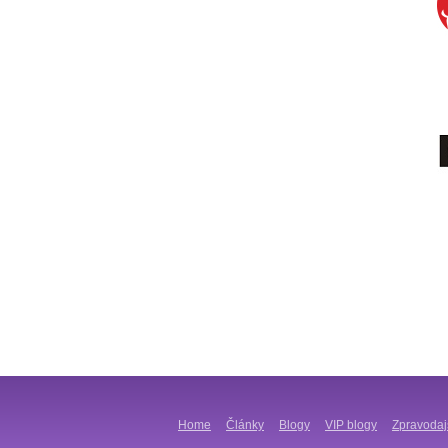
Home
Články
Blogy
VIP blogy
Zpravodaj