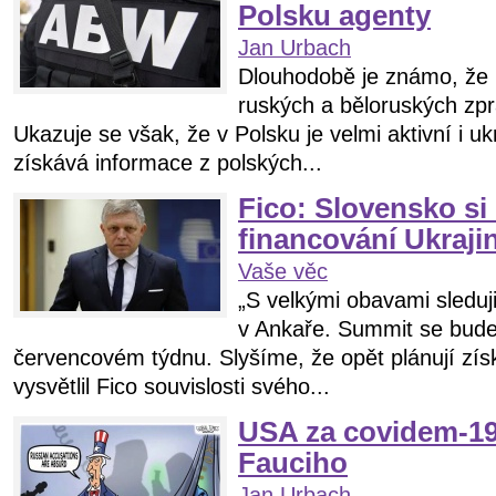
Polsku agenty
Jan Urbach
Dlouhodobě je známo, že 
ruských a běloruských zpr
Ukazuje se však, že v Polsku je velmi aktivní i uk
získává informace z polských...
Fico: Slovensko si
financování Ukraji
Vaše věc
„S velkými obavami sledu
v Ankaře. Summit se bude
červencovém týdnu. Slyšíme, že opět plánují získ
vysvětlil Fico souvislosti svého...
USA za covidem-19
Fauciho
Jan Urbach