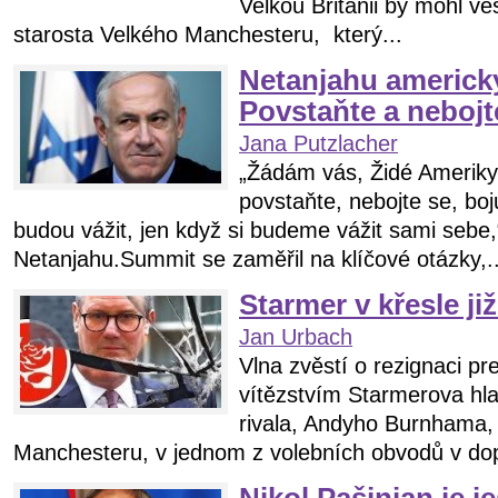
Velkou Británii by mohl v
starosta Velkého Manchesteru, který...
Netanjahu americ
Povstaňte a nebojt
Jana Putzlacher
„Žádám vás, Židé Ameriky,
povstaňte, nebojte se, boju
budou vážit, jen když si budeme vážit sami sebe,
Netanjahu.Summit se zaměřil na klíčové otázky,..
Starmer v křesle j
Jan Urbach
Vlna zvěstí o rezignaci pr
vítězstvím Starmerova hla
rivala, Andyho Burnhama, 
Manchesteru, v jednom z volebních obvodů v dop