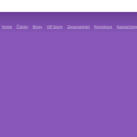
Home
Články
Blogy
VIP blogy
Zpravodajství
Registrace
Napsat blog