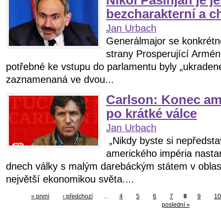
Nikol Pašinjan je je
bezcharakterní a c
Jan Urbach
Generálmajor se konkrétně 
strany Prosperující Arménie
potřebné ke vstupu do parlamentu byly „ukradené“
zaznamenaná ve dvou...
Carlson: Konec am
po krátké válce
Jan Urbach
„Nikdy byste si nepředsta
amerického impéria nast
dnech války s malým darebáckým státem v oblast
největší ekonomikou světa....
« první
‹ předchozí
…
4
5
6
7
8
9
10
poslední »