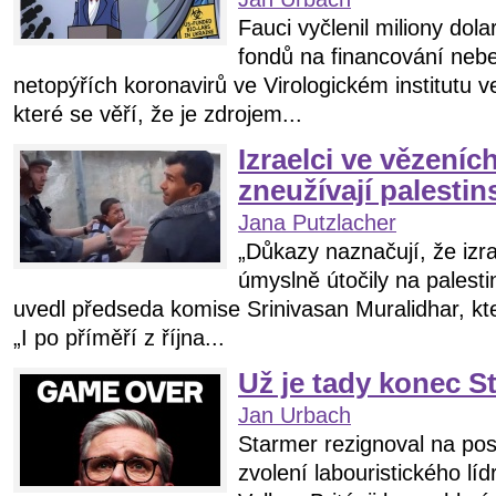
Fauci vyčlenil miliony dol
fondů na financování ne
netopýřích koronavirů ve Virologickém institutu 
které se věří, že je zdrojem...
Izraelci ve vězeníc
zneužívají palestin
Jana Putzlacher
„Důkazy naznačují, že izr
úmyslně útočily na palestin
uvedl předseda komise Srinivasan Muralidhar, kte
„I po příměří z října...
Už je tady konec S
Jan Urbach
Starmer rezignoval na pos
zvolení labouristického líd