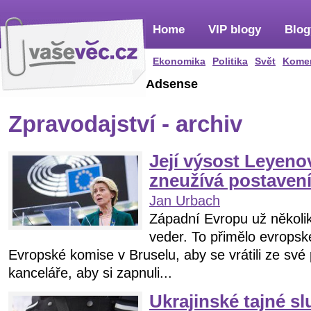
Home
VIP blogy
Blog
Ekonomika
Politika
Svět
Kome
Adsense
Zpravodajství - archiv
Její výsost Leyeno
zneužívá postaven
Jan Urbach
Západní Evropu už několik
veder. To přimělo evropsk
Evropské komise v Bruselu, aby se vrátili ze své
kanceláře, aby si zapnuli...
Ukrajinské tajné sl