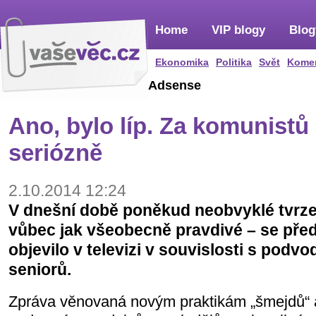
Home
VIP blogy
Blog
Ekonomika
Politika
Svět
Kome
Adsense
Ano, bylo líp. Za komunistů
seriózně
2.10.2014 12:24
V dnešní době poněkud neobvyklé tvrze
vůbec jak všeobecně pravdivé – se před
objevilo v televizi v souvislosti s podv
seniorů.
Zpráva věnovaná novým praktikám „šmejdů“