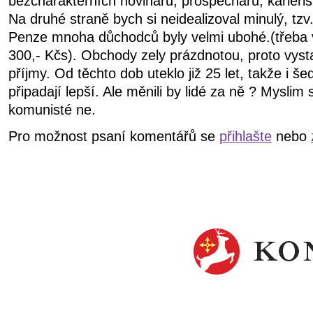
bezcharakterních novinářů, prospěchářů, kariéris
Na druhé straně bych si neidealizoval minulý, tzv.
Penze mnoha důchodců byly velmi ubohé.(třeba v
300,- Kčs). Obchody zely prázdnotou, proto vysta
příjmy. Od těchto dob uteklo již 25 let, takže i š
připadají lepší. Ale měnili by lidé za ně ? Myslim 
komunisté ne.
Pro možnost psaní komentářů se
přihlašte
nebo