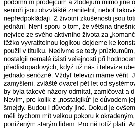
podomním prodejcům a zlodějům mimo jiné o
senioři jsou obzvláště zranitelní, neboť takov
nepředpokládají. Z životní zkušenosti jsou tot
jednání. Není sporu o tom, že většina dnešníc
nejvíce ze svého aktivního života za „koman
těžko vyvratitelnou logikou dojdeme ke konst
použil v titulku. Nedivme se tedy průzkumům, 
nostalgii nemalé části veřejnosti při hodnoce
předlistopadových, když už nás i televize ube
jednalo seriózně. Vždyť televizi máme věřit. 
zamyšlení, zvláště dvacet pět let od systémo
by byla takové názory odmítat, zamlčovat a 
Nevím, pro kolik z „nostalgiků“ je důvodem je
šmejdy. Budou i důvody jiné. Dokud je ovše
měli bychom mít velkou pokoru k okradeným
poníženým starým lidem. Pro ně totiž platí: An