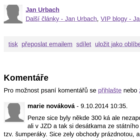
Jan Urbach
Další články - Jan Urbach
,
VIP blogy - J
tisk
přeposlat emailem
sdílet
uložit jako oblí
Komentáře
Pro možnost psaní komentářů se
přihlašte
nebo
marie nováková
- 9.10.2014 10:35.
Penze sice byly někde 300 ká ale nezap
ali v JZD a tak si desátkama ze státního př
tzv. šumperáky. Sice zely obchody prázdnotou, ale 