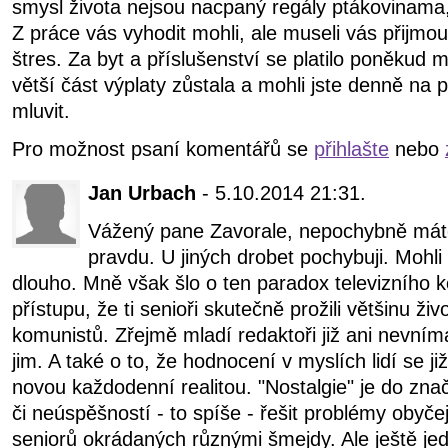
smysl života nejsou nacpaný regály ptákovinama, k
Z práce vás vyhodit mohli, ale museli vás přijmou
štres. Za byt a příslušenství se platilo poněkud
větší část výplaty zůstala a mohli jste denně na
mluvit.
Pro možnost psaní komentářů se
přihlašte
nebo
Jan Urbach
- 5.10.2014 21:31.
Vážený pane Zavorale, nepochybně mát
pravdu. U jiných drobet pochybuji. Mohl
dlouho. Mně však šlo o ten paradox televizního 
přístupu, že ti senioři skutečně prožili většinu ži
komunistů. Zřejmě mladí redaktoři již ani nevním
jim. A také o to, že hodnocení v myslích lidí se již
novou každodenní realitou. "Nostalgie" je do zn
či neúspěšností - to spíše - řešit problémy obyčej
seniorů okrádaných různými šmejdy. Ale ještě jed