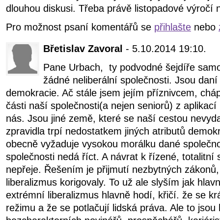
dlouhou diskusi. Třeba právě listopadové výročí 
Pro možnost psaní komentářů se
přihlašte
nebo
Břetislav Zavoral
- 5.10.2014 19:10.
Pane Urbach, ty podvodné šejdíře samo
žádné neliberální společnosti. Jsou daní z
demokracie. Ač stále jsem jejím příznivcem, chá
části naší společnosti(a nejen seniorů) z aplikací 
nás. Jsou jiné země, které se naší cestou nevyda
zpravidla trpí nedostatkem jiných atributů demok
obecně vyžaduje vysokou morálku dané společnos
společnosti nedá říct. A návrat k řízené, totalitní 
nepřeje. Řešením je přijmutí nezbytných zákonů,
liberalizmus korigovaly. To už ale slyším jak hlav
extrémní liberalizmus hlavně hodí, křičí. že se k
režimu a že se potlačují lidská práva. Ale to jsou