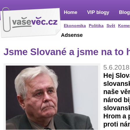
Home
VIP blogy
Blog
Ekonomika
Politika
Svět
Kome
Adsense
Jsme Slované a jsme na to 
5.6.2018
Hej Slov
slovansk
naše vě
národ bij
slovansk
Hrom a 
proti ná