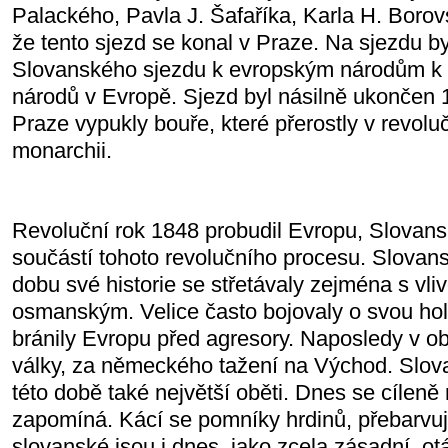
Palackého, Pavla J. Šafaříka, Karla H. Borov
že tento sjezd se konal v Praze. Na sjezdu byl
Slovanského sjezdu k evropským národům k 
národů v Evropě. Sjezd byl násilně ukončen 1
Praze vypukly bouře, které přerostly v revoluč
monarchii.
Revoluční rok 1848 probudil Evropu, Slovans
součástí tohoto revolučního procesu. Slovan
dobu své historie se střetávaly zejména s v
osmanským. Velice často bojovaly o svou hol
bránily Evropu před agresory. Naposledy v o
války, za německého tažení na Východ. Slova
této době také největší oběti. Dnes se cíleně
zapomíná. Kácí se pomníky hrdinů, přebarvují
slovanské jsou i dnes, jako zcela zásadní, ot