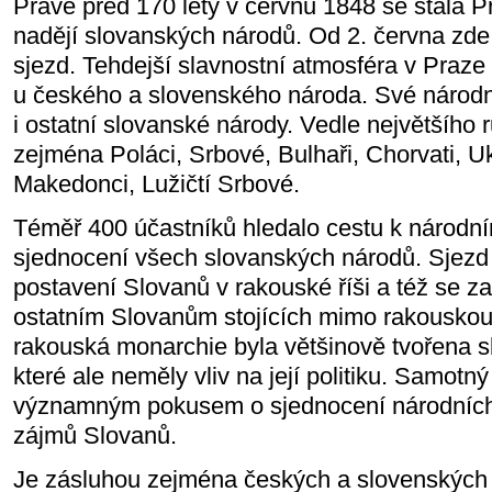
Právě před 170 lety v červnu 1848 se stala 
nadějí slovanských národů. Od 2. června zde
sjezd. Tehdejší slavnostní atmosféra v Praze
u českého a slovenského národa. Své národn
i ostatní slovanské národy. Vedle největšího 
zejména Poláci, Srbové, Bulhaři, Chorvati, Ukr
Makedonci, Lužičtí Srbové.
Téměř 400 účastníků hledalo cestu k národn
sjednocení všech slovanských národů. Sjezd 
postavení Slovanů v rakouské říši a též se z
ostatním Slovanům stojících mimo rakouskou ř
rakouská monarchie byla většinově tvořena s
které ale neměly vliv na její politiku. Samotn
významným pokusem o sjednocení národníc
zájmů Slovanů.
Je zásluhou zejména českých a slovenských 