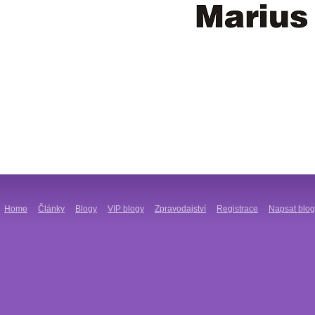
Home
Články
Blogy
VIP blogy
Zpravodajství
Registrace
Napsat blog