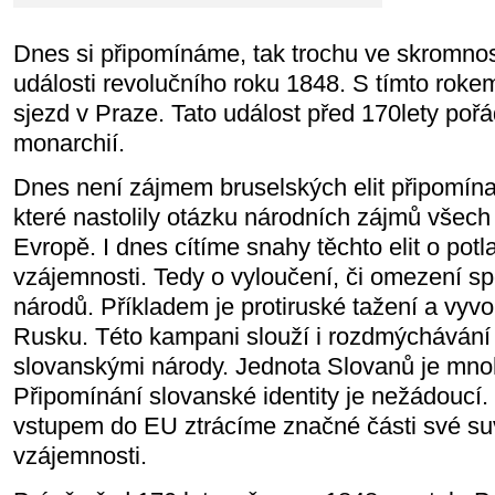
Dnes si připomínáme, tak trochu ve skromnost
události revolučního roku 1848. S tímto roke
sjezd v Praze. Tato událost před 170lety poř
monarchií.
Dnes není zájmem bruselských elit připomínat
které nastolily otázku národních zájmů všec
Evropě. I dnes cítíme snahy těchto elit o pot
vzájemnosti. Tedy o vyloučení, či omezení s
národů. Příkladem je protiruské tažení a vyvo
Rusku. Této kampani slouží i rozdmýchávání
slovanskými národy. Jednota Slovanů je mn
Připomínání slovanské identity je nežádoucí.
vstupem do EU ztrácíme značné části své suve
vzájemnosti.