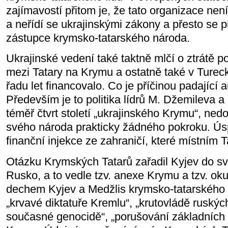
zajímavostí přitom je, že tato organizace ne
a neřídí se ukrajinskými zákony a přesto se p
zástupce krymsko-tatarského národa.
Ukrajinské vedení také taktně mlčí o ztrátě p
mezi Tatary na Krymu a ostatně také v Tureck
řadu let financovalo. Co je příčinou padající 
Především je to politika lídrů M. Džemileva a
téměř čtvrt století „ukrajinského Krymu“, ned
svého národa prakticky žádného pokroku. Úsp
finanční injekce ze zahraničí, které místním
Otázku Krymských Tatarů zařadil Kyjev do sv
Rusko, a to vedle tzv. anexe Krymu a tzv. 
dechem Kyjev a Medžlis krymsko-tatarského l
„krvavé diktatuře Kremlu“, „krutovládě ruských
současné genocidě“, „porušování základních 