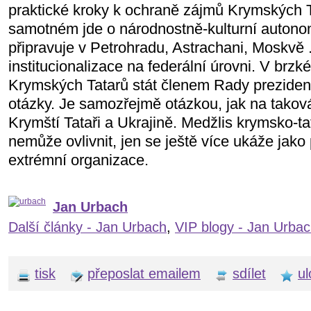
praktické kroky k ochraně zájmů Krymských 
samotném jde o národnostně-kulturní autono
připravuje v Petrohradu, Astrachani, Moskvě 
institucionalizace na federální úrovni. V brz
Krymských Tatarů stát členem Rady preziden
otázky. Je samozřejmě otázkou, jak na takov
Krymští Tataři a Ukrajině. Medžlis krymsko-ta
nemůže ovlivnit, jen se ještě více ukáže jako 
extrémní organizace.
Jan Urbach
Další články - Jan Urbach
,
VIP blogy - Jan Urba
tisk
přeposlat emailem
sdílet
ul