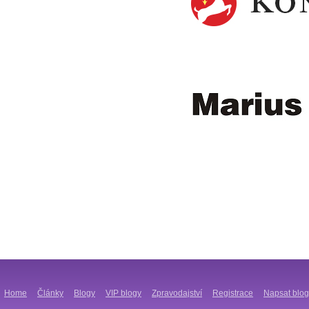
Home
Články
Blogy
VIP blogy
Zpravodajství
Registrace
Napsat blog