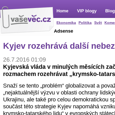
Home
VIP blogy
Blog
Ekonomika
Politika
Svět
Kome
Adsense
Kyjev rozehrává další nebe
26.7.2016 01:09
Kyjevská vláda v minulých měsících zač
rozmachem rozehrávat „krymsko-tatarsk
Snaží se tento „problém“ globalizovat a pova
„nejaktuálnější výzvu v oblasti ochrany lidsk
Ukrajinu, ale také pro celou demokratickou s
součást této strategie Kyjev napomáhá vznik
krymsko-tatarského lidu“ v evropských stát