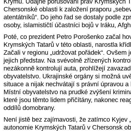
Krymu. Údajné porušování práv Krymských Ta
Chersonské oblasti k založení praporu „seb
atentátníků“. Do jeho řad se dostaly podle z
osoby, islamističtí účastníci bojů v Iráku, Afgh
Poté, co prezident Petro Porošenko začal hov
Krymských Tatarů v této oblasti, narostla kříd
Začali v regionu „udržovat pořádek“. Ovšem 
jejich představ. Na svévolně zřízených kontro
nezákonně kontrolují auta, prohlížejí zavazadl
obyvatelstvo. Ukrajinské orgány si možná uvě
situace a nijak nechvátají s právní úpravou a 
Místní obyvatelstvo na prudké zvýšení kriminá
které jsou těmto lidem přičítány, nakonec re
oddílů domobrany.
Není jistě bez zajímavosti, že zatímco Kyjev
autonomie Krymských Tatarů v Chersonsk obla