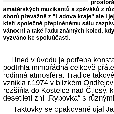
prostor
amatérských muzikantů a zpěváků z rů
sborů převážně z "Ladova kraje" ale i je
kteří společně přeplněnému sálu zazpív
vánoční a také řadu známých koled, kd
vyzváno ke spoluúčasti.
Hned v úvodu je potřeba konsta
podtrhla mimořádná celkově přátel
rodinná atmosféra. Tradice takov
vznikla r.1974 v blízkém Ondřejov
rozšířila do Kostelce nad Č.lesy, 
desetiletí zní „Rybovka“ s různými
Taktovky se opakovaně ujal Jan