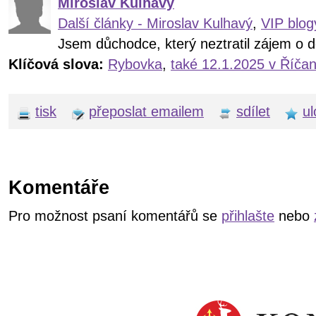
Miroslav Kulhavý
Další články - Miroslav Kulhavý
,
VIP blog
Jsem důchodce, který neztratil zájem o d
Klíčová slova:
Rybovka
,
také 12.1.2025 v Říča
tisk
přeposlat emailem
sdílet
ul
Komentáře
Pro možnost psaní komentářů se
přihlašte
nebo