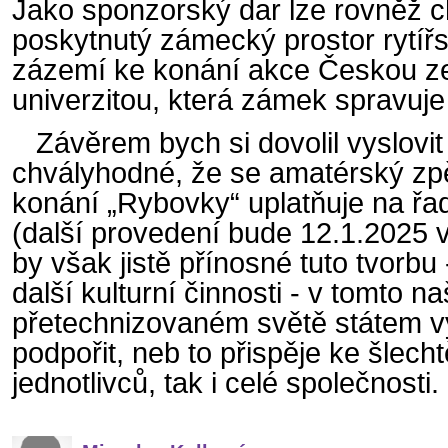
Jako sponzorský dar lze rovněž 
poskytnutý zámecký prostor rytíř
zázemí ke konání akce Českou 
univerzitou, která zámek spravuje
Závěrem bych si dovolil vyslovit 
chvályhodné, že se amatérský zp
konání „Rybovky“ uplatňuje na řa
(další provedení bude 12.1.2025 
by však jistě přínosné tuto tvorbu
další kulturní činnosti - v tomto 
přetechnizovaném světě státem 
podpořit, neb to přispěje ke šlech
jednotlivců, tak i celé společnosti.