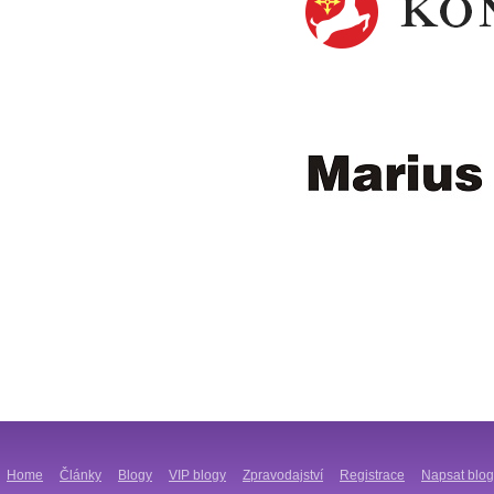
Home
Články
Blogy
VIP blogy
Zpravodajství
Registrace
Napsat blog