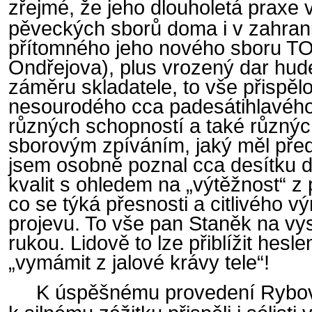
zřejmé, že jeho dlouholetá praxe v
pěveckých sborů doma i v zahrani
přítomného jeho nového sboru T
Ondřejova)
, plus vrozený dar hud
záměru skladatele, to vše přispělo
nesourodého cca padesátihlavého
různých schopností a také různýc
sborovým zpíváním, jaký měl pře
jsem osobně poznal cca desítku d
kvalit s ohledem na „výtěžnost“ 
co se týká přesnosti a citlivého 
projevu. To vše pan Staněk na vy
rukou. Lidově to lze přiblížit hesl
„vymámit z jalové krávy tele“!
K úspěšnému provedení Rybo