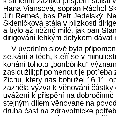
k silnému zážitku přispěli i sólisti 
Hana Viansová,
soprán
Ráchel Sk
Jiří Remeš, bas Petr Jedelský. 
Skleničková stála v blízkosti diri
a bylo až něžně milé, jak pan Staně
dirigování lehkým dotykem dávat 
V úvodním slově byla připomenu
setkání a těch, kteří se v minulos
konání tohoto „bonbónku“ význa
zasloužili;připomenout je potřeba 
Zichu, který nás bohužel 16.11. o
zazněla výzva k věnování částky 
uvážení k přispění na dobročinné 
stejným dílem věnované na povo
druhá část na zdravotnické potřeb