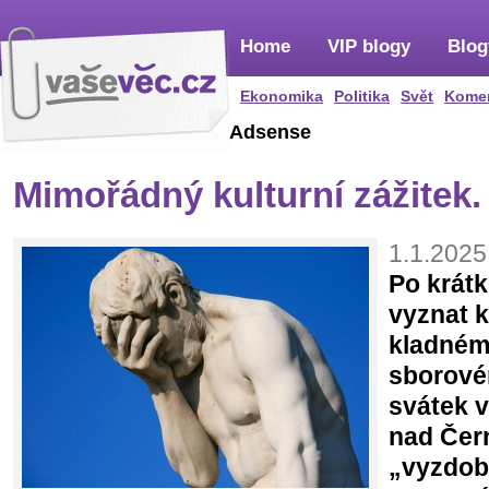
Home
VIP blogy
Blog
Ekonomika
Politika
Svět
Kome
Adsense
Mimořádný kulturní zážitek.
1.1.2025
Po krát
vyznat 
kladném
sborové
svátek v
nad Čern
„vyzdob