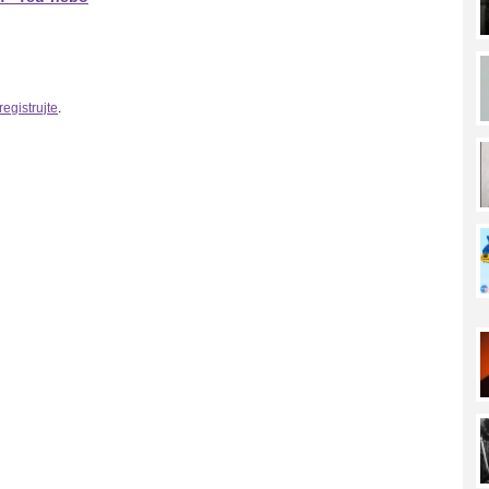
registrujte
.