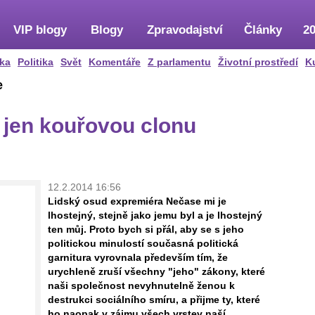
VIP blogy
Blogy
Zpravodajství
Články
20
ka
Politika
Svět
Komentáře
Z parlamentu
Životní prostředí
K
e
e jen kouřovou clonu
12.2.2014 16:56
Lidský osud expremiéra Nečase mi je
lhostejný, stejně jako jemu byl a je lhostejný
ten můj. Proto bych si přál, aby se s jeho
politickou minulostí současná politická
garnitura vyrovnala především tím, že
urychleně zruší všechny "jeho" zákony, které
naši společnost nevyhnutelně ženou k
destrukci sociálního smíru, a přijme ty, které
ho naopak v zájmu všech vrstev naší