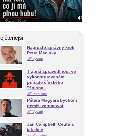
ejčtenější
Naprosto správný krok
Petra Macinky…
Jiří Vyvadil
Trapná spravedlnost ve
vykonstruovaném
případě čínského
"špiona"
Jiří Paroubek
Pétera Magyara bychom
neměli zatracovat
Jiří Vyvadil
Jan Campbell: Ceuta a
jak dále
Jan Campbell