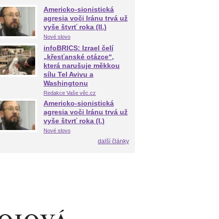
Americko-sionistická
agresia voči Iránu trvá už
vyše štvrť roka (II.)
Nové slovo
infoBRICS: Izrael čelí
„křesťanské otázce“,
která narušuje měkkou
sílu Tel Avivu a
Washingtonu
Redakce Vaše věc.cz
Americko-sionistická
agresia voči Iránu trvá už
vyše štvrť roka (I.)
Nové slovo
další články