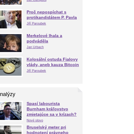
Proč nepospíchat s
protikandidátem P. Pavla
Jiří Paroubek
Merkelové lhala a
podváděla
Jan Urbach
Kolosální ostuda Fialovy
vlády, aneb kauza Bitcoin
Jiří Paroubek
nalýzy
Spasí labourista
Burnham kráľovstvo
zmietajúce sa v krízach?
Nové slovo
Bruselský meter pri
hodnotení právneho