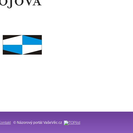
Kontakt
© Názorový portál VašeVěc.cz