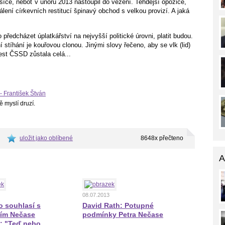
měsíce, neboť v únoru 2013 nastoupil do vězení. Tehdejší opozice,
álení církevních restitucí špinavý obchod s velkou provizí. A jaká
o předcházet úplatkářství na nejvyšší politické úrovni, platit budou.
stíhání je kouřovou clonou. Jinými slovy řečeno, aby se vlk (lid)
čest ČSSD zůstala celá...
- František Štván
ě myslí druzí.
uložit jako oblíbené
8648x přečteno
A
08.07.2013
o souhlasí s
David Rath: Potupné
ím Nečase
podmínky Petra Nečase
i: "Teď nebo