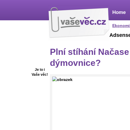
Home
Ekonomi
Adsens
Plní stíhání Načas
dýmovnice?
Je to i
Vaše věc!