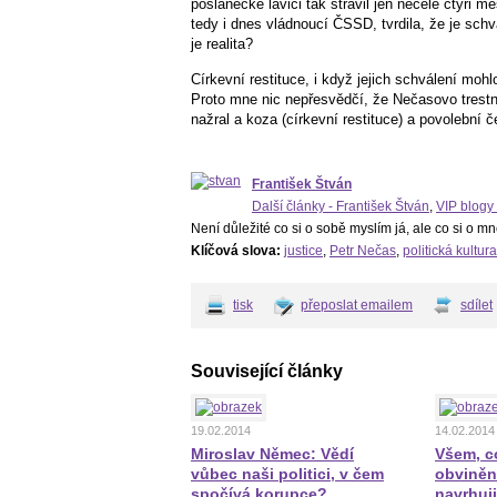
poslanecké lavici tak strávil jen necelé čtyři 
tedy i dnes vládnoucí ČSSD, tvrdila, že je schv
je realita?
Církevní restituce, i když jejich schválení mohl
Proto mne nic nepřesvědčí, že Nečasovo trestní 
nažral a koza (církevní restituce) a povolební 
František Štván
Další články - František Štván
,
VIP blogy 
Není důležité co si o sobě myslím já, ale co si o mn
Klíčová slova:
justice
,
Petr Nečas
,
politická kultura
tisk
přeposlat emailem
sdílet
Související články
19.02.2014
14.02.2014
Miroslav Němec: Vědí
Všem, c
vůbec naši politici, v čem
obviněn
spočívá korupce?
navrhuj