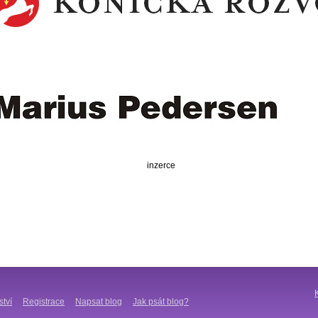
inzerce
ství
Registrace
Napsat blog
Jak psát blog?