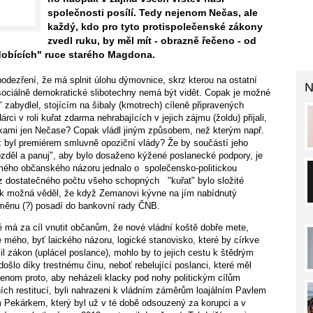
společnosti posílí. Tedy nejenom Nečas, ale
každý, kdo pro tyto protispolečenské zákony
zvedl ruku, by měl mít - obrazně řečeno - od
dobících" ruce starého Magdona.
dezření, že má splnit úlohu dýmovnice, skrz kterou na ostatní
N
 sociálně demokratické slibotechny nemá být vidět. Copak je možné
 zabydlel, stojícím na šibaly (kmotrech) cíleně připravených
ci v roli kuřat zdarma nehrabajících v jejich zájmu (žoldu) přijali,
ikami jen Nečase? Copak vládl jiným způsobem, než kterým např.
 byl premiérem smluvně opoziční vlády? Že by součástí jeho
ozděl a panuj", aby bylo dosaženo kýžené poslanecké podpory, je
 mého občanského názoru jednalo o společensko-politickou
ez dostatečného počtu všeho schopných "kuřat" bylo složité
ok možná věděl, že když Zemanovi kývne na jím nabídnutý
dměnu (?) posadí do bankovní rady ČNB.
ré má za cíl vnutit občanům, že nové vládní koště dobře mete,
e mého, byť laického názoru, logické stanovisko, které by církve
l zákon (uplácel poslance), mohlo by to jejich cestu k štědrým
 došlo díky trestnému činu, neboť rebelující poslanci, které měl
jenom proto, aby neházeli klacky pod nohy politickým cílům
vních restitucí, byli nahrazeni k vládním záměrům loajálním Pavlem
kárkem, který byl už v té době odsouzený za korupci a v