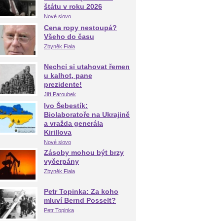
štátu v roku 2026
Nové slovo
Cena ropy nestoupá?
Všeho do času
Zbyněk Fiala
Nechci si utahovat řemen
u kalhot, pane
prezidente!
Jiří Paroubek
Ivo Šebestík:
Biolaboratoře na Ukrajině
a vražda generála
Kirillova
Nové slovo
Zásoby mohou být brzy
vyčerpány
Zbyněk Fiala
Petr Topinka: Za koho
mluví Bernd Posselt?
Petr Topinka