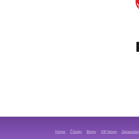
Home
Články
Blogy
VIP blogy
Zpravodaj