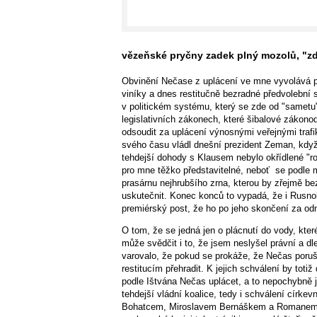
vězeňské pryčny zadek plný mozolů, "z
Obvinění Nečase z uplácení ve mne vyvolává po
viníky a dnes restitučně bezradné předvolební
v politickém systému, který se zde od "sametu"
legislativních zákonech, které šibalové zákonodár
odsoudit za uplácení výnosnými veřejnými traf
svého času vládl dnešní prezident Zeman, když
tehdejší dohody s Klausem nebylo okřídlené "r
pro mne těžko představitelné, neboť se podle
prasárnu nejhrubšího zrna, kterou by zřejmě b
uskutečnit. Konec konců to vypadá, že i Rusn
premiérský post, že ho po jeho skončení za o
O tom, že se jedná jen o plácnutí do vody, kte
může svědčit i to, že jsem neslyšel právní a dl
varovalo, že pokud se prokáže, že Nečas poruši
restitucím přehradit. K jejich schválení by totiž
podle Ištvána Nečas uplácet, a to nepochybně 
tehdejší vládní koalice, tedy i schválení círke
Bohatcem, Miroslavem Bernáškem a Romanem Pe