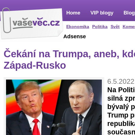
Home
VIP blogy
Blog
Ekonomika
Politika
Svět
Kome
Adsense
Čekání na Trumpa, aneb, kdo
Západ-Rusko
6.5.2022
Na Polit
silná zp
bývalý 
Trump pr
republik
současn