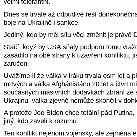
velmi tolerantní.
Dnes se trvale až odpudivě řeší donekonečn
boje na Ukrajině i sankce.
Jediný, kdo by měl sílu věci změnit je právě
Stačí, když by USA sňaly podporu tomu vraždě
zasadilo na obě strany k uzavření konfliktu, j
zaručen.
Uvážíme-li že válka v Iráku trvala osm let a p
mrtvých a válka Afghánistánu 20 let a čtvrt mi
současných masivních dodávkách zbraní ze 
Ukrajinu, válka zjevně nemůže skončit v doh
A protože Joe Biden chce totální pád Putina,
jiný, kdo zavelí k rozumu.
Ten konflikt nejenom vojensky, ale zejména