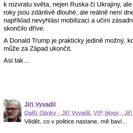
k rozvratu světa, nejen Ruska či Ukrajiny, al
roky jsou zdánlivě dlouhé, ale reálně není dn
například nevyhlásí mobilizaci a učiní zásadn
skončilo dříve.
A Donald Trump je prakticky jedině možný, kd
může za Západ ukončit.
Asi tak…
Jiří Vyvadil
Další články - Jiří Vyvadil
,
VIP blogy - Jiří
Vědět, co v politice nastane, mě baví...