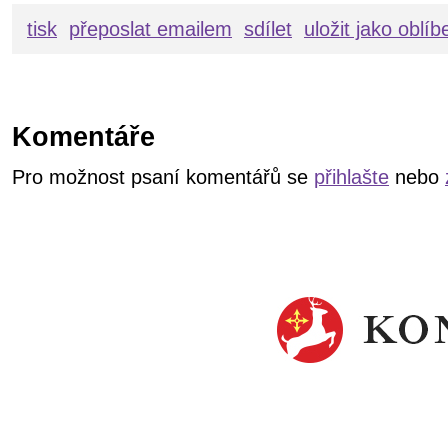
tisk
přeposlat emailem
sdílet
uložit jako oblí
Komentáře
Pro možnost psaní komentářů se
přihlašte
nebo