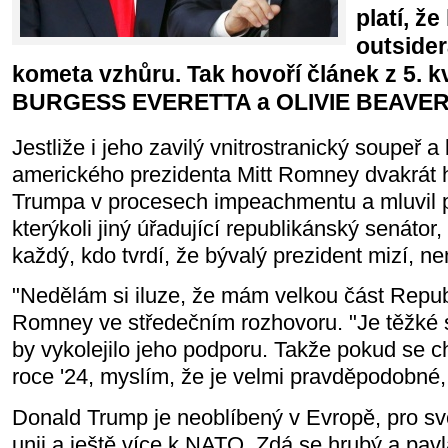
platí, ž
outsider
kometa vzhůru. Tak hovoří článek z 5. k
BURGESS EVERETTA a OLIVIE BEAVER
Jestliže i jeho zavilý vnitrostranický soupeř 
amerického prezidenta Mitt Romney dvakrát 
Trumpa v procesech impeachmentu a mluvil p
kterýkoli jiný úřadující republikánský senátor
každý, kdo tvrdí, že bývalý prezident mizí, nen
"Nedělám si iluze, že mám velkou část Republ
Romney ve středečním rozhovoru. "Je těžké s
by vykolejilo jeho podporu. Takže pokud se c
roce '24, myslím, že je velmi pravděpodobné,
Donald Trump je neoblíbený v Evropě, pro s
unii a ještě více k NATO. Zdá se hrubý a pavl