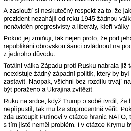
A zaslouží si neskutečný respekt za to, že ja
prezident nezahájil od roku 1945 žádnou válku
nenáviděn progresivisty a liberály, kteří války 
Pokud jej zmiňuji, tak nejen proto, že pod je
republikáni obrovskou šanci ovládnout na pod
z jednoho důvodu.
Totální válka Západu proti Rusku nabrala již 
neexistuje žádný západní politik, který by byl 
zastavit. Naopak, všichni bez rozdílu trvají 
být poraženo a Ukrajina zvítězit.
Ruku na srdce, když Trump o sobě tvrdil, že 
nepřipustil, tak mu lze stoprocentně věřit. Po
zda ustoupit Putinovi v otázce hranic NATO, 
s tím jistě neměl problém. I v otázce Krymu by