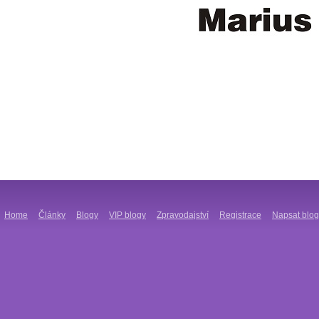
Home
Články
Blogy
VIP blogy
Zpravodajství
Registrace
Napsat blog