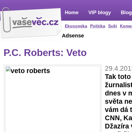
Home
VIP blogy
Blog
Ekonomika
Politika
Svět
Kome
Adsense
P.C. Roberts: Veto
29.4.201
Tak toto
žurnalis
dnes v 
světa ne
vám dá t
CNN, Kan
Džazíra 