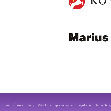
Home
Články
Blogy
VIP blogy
Zpravodajství
Registrace
Napsat blog