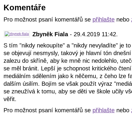
Komentáře
Pro možnost psaní komentářů se
přihlašte
nebo
Zbyněk Fiala
- 29.4.2019 11:42.
S tím "nikdy nekoupíte" a "nikdy nevyladíte" je 
se objevují nesmysly, takový je hlavní tón dnešn
zalezu do skříně, aby ke mně nic nedolehlo, ute
se měl bránit. Lepší je schopnost kritického čtení
mediálním sdělením jako k něčemu, z čeho lze fak
dalším úsilím. Bojím se však použít výraz "mediá
se zneužívá k tomu, aby se děti ve škole učily v
věřit.
Pro možnost psaní komentářů se
přihlašte
nebo