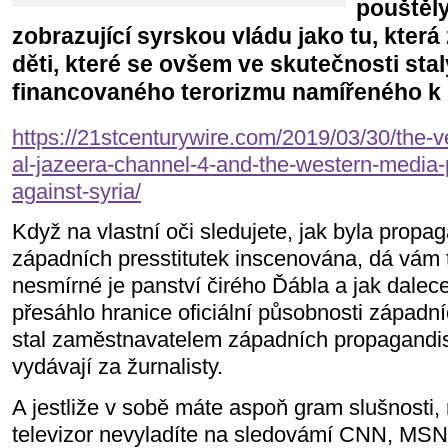
pouštěl
zobrazující syrskou vládu jako tu, která 
děti, které se ovšem ve skutečnosti st
financovaného terorizmu namířeného k li
https://21stcenturywire.com/2019/03/30/the-v
al-jazeera-channel-4-and-the-western-media
against-syria/
Když na vlastní oči sledujete, jak byla propa
západních presstitutek inscenována, dá vám t
nesmírné je panství čirého Ďábla a jak dalece
přesáhlo hranice oficiální působnosti západní
stal zaměstnavatelem západních propagandistů
vydávají za žurnalisty.
A jestliže v sobě máte aspoň gram slušnosti, 
televizor nevyladíte na sledovámí CNN, MSN