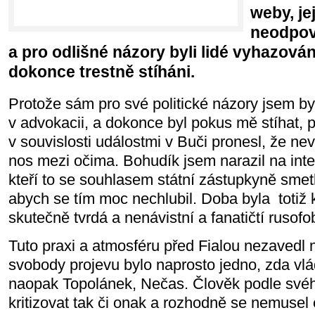
weby, je
neodpov
a pro odlišné názory byli lidé vyhazován
dokonce trestně stíháni.
Protože sám pro své politické názory jsem b
v advokacii, a dokonce byl pokus mě stíhat, 
v souvislosti událostmi v Buči pronesl, že ne
nos mezi očima. Bohudík jsem narazil na intel
kteří to se souhlasem státní zástupkyně smetl
abych se tím moc nechlubil. Doba byla totiž
skutečně tvrdá a nenávistní a fanatičtí rusof
Tuto praxi a atmosféru před Fialou nezavedl 
svobody projevu bylo naprosto jedno, zda vl
naopak Topolánek, Nečas. Člověk podle své
kritizovat tak či onak a rozhodně se nemusel