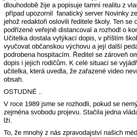
dlouhodobě žije a popisuje tamní realitu z vl
případ upozornil
fanatický server Novinky 
jehož redaktoři oslovili ředitele školy. Ten se
podřízené veřejně distancoval a rozhodl o ko
Učitelka dostala vytýkací dopis, v příštím šk
vyučovat občanskou výchovu a její další ped
podrobena hospitacím. Ředitel se zároveň om
dopis i jejich rodičům. K celé situaci se vyjá
učitelka, která uvedla, že zařazené video nev
obsah.
OSTUDNÉ ..
V roce 1989 jsme se rozhodli, pokud se nem
zejména svobodu projevu. Stačila jedna vláda
lži.
To, že mnohý z nás zpravodajství našich méd