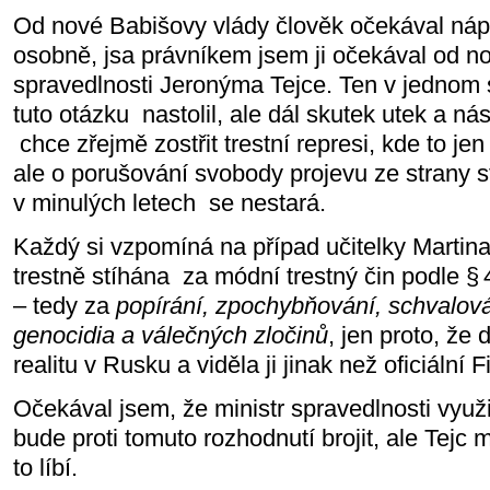
Od nové Babišovy vlády člověk očekával nápr
osobně, jsa právníkem jsem ji očekával od n
spravedlnosti Jeronýma Tejce. Ten v jednom
tuto otázku
nastolil, ale dál skutek utek a n
chce zřejmě zostřit trestní represi, kde to je
ale o porušování svobody projevu ze strany s
v minulých letech
se nestará.
Každý si vzpomíná na případ učitelky Martina
trestně stíhána
za módní trestný čin podle §
–
tedy za
popírání, zpochybňování, schvalová
genocidia a válečných zločinů
, jen proto, že
realitu v Rusku a viděla ji jinak než oficiální
Očekával jsem, že ministr spravedlnosti využ
bude proti tomuto rozhodnutí brojit, ale Tejc
to líbí.