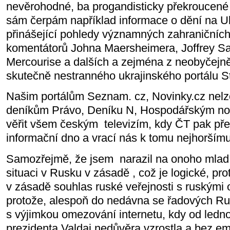
nevěrohodné, ba progandisticky překroucené a
sám čerpám například informace o dění na Ukr
přinášející pohledy významných zahraničních 
komentátorů Johna Maersheimera, Joffrey S
Mercourise a dalších a zejména z neobyčejn
skutečně nestranného ukrajinského portálu S
Našim portálům Seznam. cz, Novinky.cz nelze 
deníkům Právo, Deníku N, Hospodářským nov
věřit všem českým
televizím, kdy ČT pak př
informační dno a vrací nás k tomu nejhorším
Samozřejmě, že jsem
narazil na onoho mlad
situaci v Rusku v zásadě , což je logické, pro
v zásadě souhlas ruské veřejnosti s ruskými 
protože, alespoň do nedávna se řadových Ru
s výjimkou omezování internetu, kdy od ledn
prezidenta Valdaj nedůvěra vzrostla a bez em