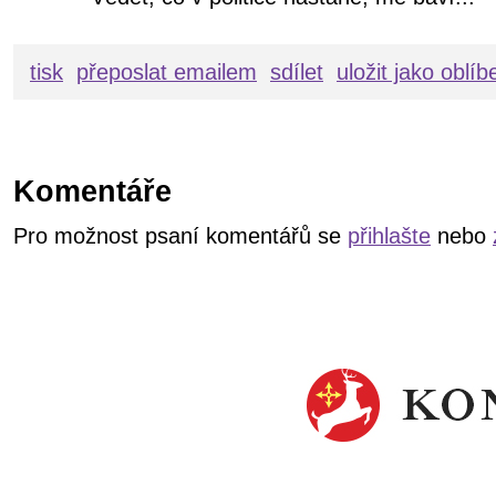
tisk
přeposlat emailem
sdílet
uložit jako oblí
Komentáře
Pro možnost psaní komentářů se
přihlašte
nebo