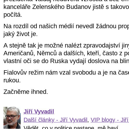
kanceláře Zelenského Budanov jistě s takovo
počítá.
Na rozdíl od našich médií nevedl žádnou pro
jaký život je.
A stejně tak je možné nalézt zpravodajství j
Američanů, Němců a dalších, kteří, často z po
vlastní oči se do Ruska vydají doslova na blin
Fialovův režim nám vzal svobodu a je na čase 
rukou.
Začněme ihned.
Jiří Vyvadil
Další články - Jiří Vyvadil
,
VIP blogy - Jiří
Vědět, co v politice nastane, mě baví...