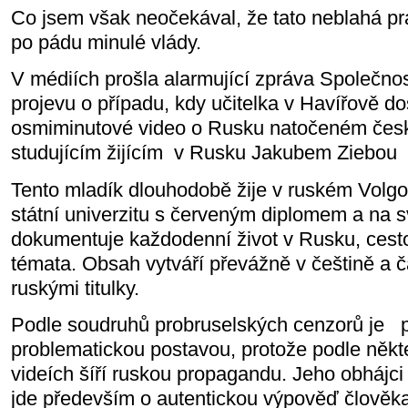
Co jsem však neočekával, že tato neblahá pr
po pádu minulé vlády.
V médiích prošla alarmující zpráva Společno
projevu o případu, kdy učitelka v Havířově dos
osmiminutové video o Rusku natočeném če
studujícím žijícím
v Rusku Jakubem Ziebou
Tento mladík dlouhodobě žije v ruském Volgo
státní univerzitu s červeným diplomem a na
dokumentuje každodenní život v Rusku, cest
témata. Obsah vytváří převážně v češtině a ča
ruskými titulky.
Podle soudruhů probruselských cenzorů je
problematickou postavou, protože podle někt
videích šíří ruskou propagandu. Jeho obhájci
jde především o autentickou výpověď člověka