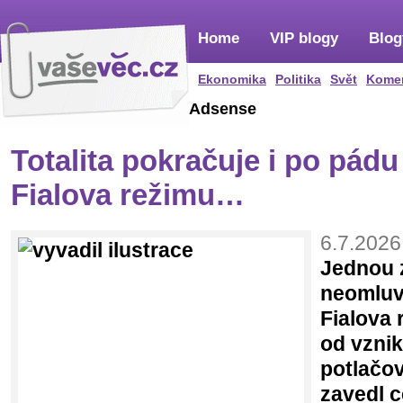
Home
VIP blogy
Blog
Ekonomika
Politika
Svět
Kome
Adsense
Totalita pokračuje i po pádu
Fialova režimu…
6.7.2026
Jednou z
neomluv
Fialova 
od vzni
potlačo
zavedl c