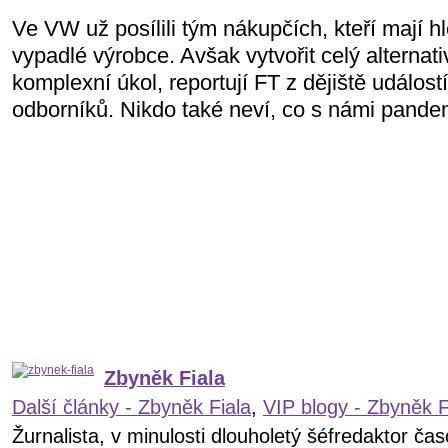
Ve VW už posílili tým nákupčích, kteří mají h
vypadlé výrobce. Avšak vytvořit celý alternati
komplexní úkol, reportují FT z dějiště událos
odborníků. Nikdo také neví, co s námi pandem
Zbyněk Fiala
Další články - Zbyněk Fiala
,
VIP blogy - Zbyněk F
Žurnalista, v minulosti dlouholetý šéfredaktor č