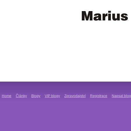
Home
Články
Blogy
VIP blogy
Zpravodajství
Registrace
Napsat blog