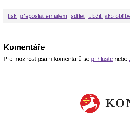
tisk
přeposlat emailem
sdílet
uložit jako oblí
Komentáře
Pro možnost psaní komentářů se
přihlašte
nebo