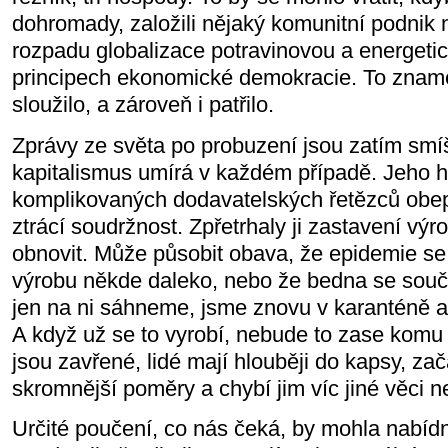
dohromady, založili nějaký komunitní podnik n
rozpadu globalizace potravinovou a energeti
principech ekonomické demokracie. To zname
sloužilo, a zároveň i patřilo.
Zprávy ze světa po probuzení jsou zatím smí
kapitalismus umírá v každém případě. Jeho h
komplikovaných dodavatelských řetězců obep
ztrácí soudržnost. Zpřetrhaly ji zastavení vý
obnovit. Může působit obava, že epidemie se 
výrobu někde daleko, nebo že bedna se součás
jen na ni sáhneme, jsme znovu v karanténě a 
A když už se to vyrobí, nebude to zase komu
jsou zavřené, lidé mají hlouběji do kapsy, zač
skromnější poměry a chybí jim víc jiné věci n
Určité poučení, co nás čeká, by mohla nabídn