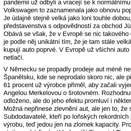
pandemii už odbyli a vracejí se k normálnímu
Volkswagen to zaznamenala jako obnovu popt
Je údajně stejně velká jako loni touhle dobou,
představenstva s odpovědností za obchod J
Obává se však, že v Evropě se nic takového
je podle něj unikátní tím, že je tam stále velká
kupují auto poprvé. V Evropě už všichni aut
netlačí.
V Německu se propadly prodeje aut méně než v 
Španělsku, kde se neprodalo skoro nic, ale 
61 procent už výrobce přiměl, aby začali vyj
Angelou Merkelovou o šrotovném. Rozhodnut
odloženo, ale do jeho efektu promluví i někter
Možná nepřinese zlevnění aut, ale jen to, že
Subdodavatelé, kteří po loňských rekordních p
výrobu, teď jedou jen na zlomek kapacity. Pr