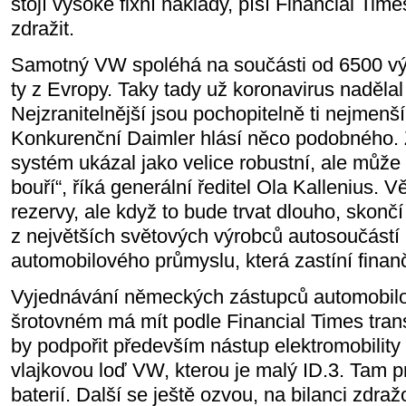
stojí vysoké fixní náklady, píší Financial Ti
zdražit.
Samotný VW spoléhá na součásti od 6500 výr
ty z Evropy. Taky tady už koronavirus nadělal
Nejzranitelnější jsou pochopitelně ti nejmenš
Konkurenční Daimler hlásí něco podobného. 
systém ukázal jako velice robustní, ale může t
bouří“, říká generální ředitel Ola Kallenius. 
rezervy, ale když to bude trvat dlouho, skonč
z největších světových výrobců autosoučástí
automobilového průmyslu, která zastíní finanč
Vyjednávání německých zástupců automobil
šrotovném má mít podle Financial Times tran
by podpořit především nástup elektromobility 
vlajkovou loď VW, kterou je malý ID.3. Tam p
baterií. Další se ještě ozvou, na bilanci zdražo