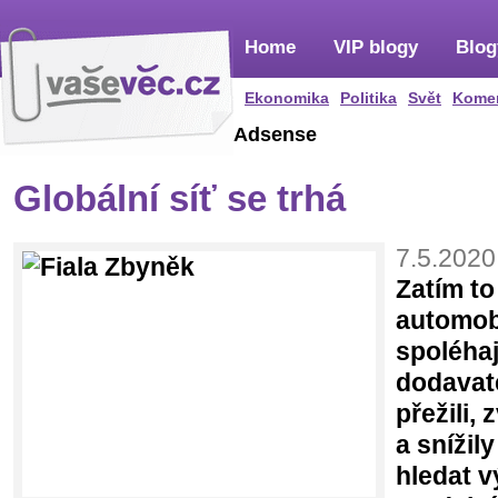
Home
VIP blogy
Blog
Ekonomika
Politika
Svět
Kome
Adsense
Globální síť se trhá
7.5.2020
Zatím to
automobi
spoléhaj
dodavat
přežili, 
a snížil
hledat v