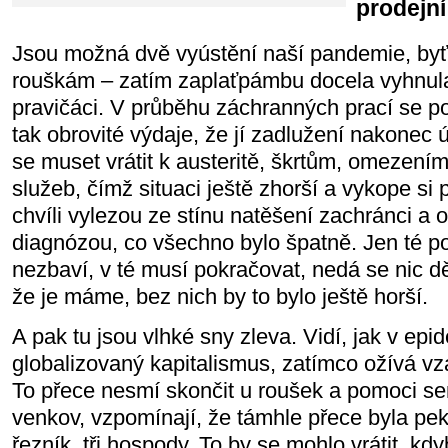
prodejní
Jsou možná dvě vyústění naší pandemie, byť
rouškám – zatím zaplaťpámbu docela vyhnul
pravičáci. V průběhu záchranných prací se po
tak obrovité výdaje, že jí zadlužení nakonec
se muset vrátit k austeritě, škrtům, omezením
služeb, čímž situaci ještě zhorší a vykope si p
chvíli vylezou ze stínu natěšení zachránci a 
diagnózou, co všechno bylo špatně. Jen té pol
nezbaví, v té musí pokračovat, nedá se nic d
že je máme, bez nich by to bylo ještě horší.
A pak tu jsou vlhké sny zleva. Vidí, jak v epid
globalizovaný kapitalismus, zatímco ožívá vzá
To přece nesmí skončit u roušek a pomoci sen
venkov, vzpomínají, že támhle přece byla pek
řezník, tři hospody. To by se mohlo vrátit, kdyb