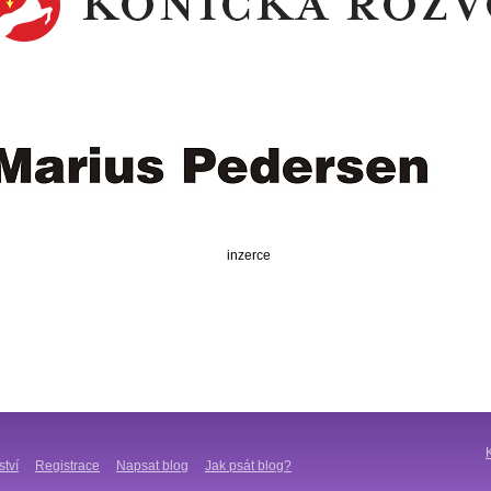
inzerce
ství
Registrace
Napsat blog
Jak psát blog?