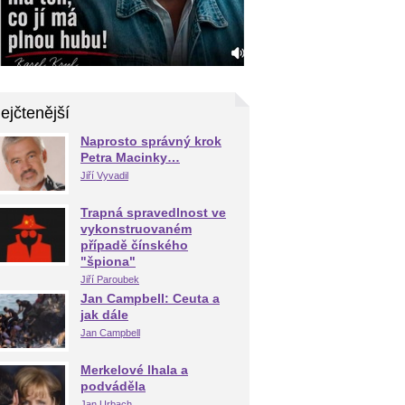
ejčtenější
Naprosto správný krok
Petra Macinky…
Jiří Vyvadil
Trapná spravedlnost ve
vykonstruovaném
případě čínského
"špiona"
Jiří Paroubek
Jan Campbell: Ceuta a
jak dále
Jan Campbell
Merkelové lhala a
podváděla
Jan Urbach