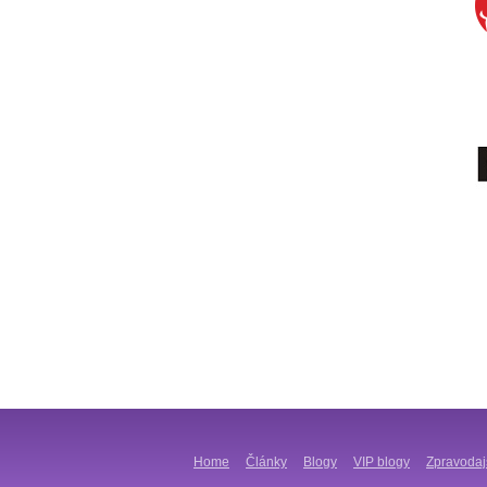
Home
Články
Blogy
VIP blogy
Zpravodaj