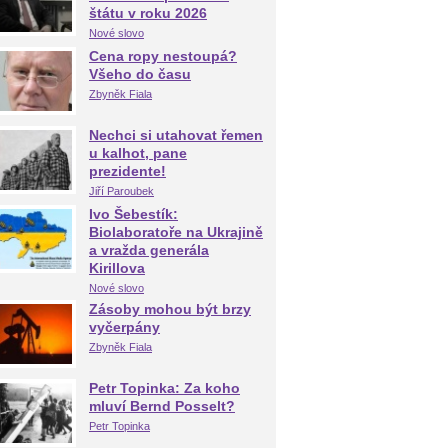
štátu v roku 2026
Nové slovo
Cena ropy nestoupá?
Všeho do času
Zbyněk Fiala
Nechci si utahovat řemen
u kalhot, pane
prezidente!
Jiří Paroubek
Ivo Šebestík:
Biolaboratoře na Ukrajině
a vražda generála
Kirillova
Nové slovo
Zásoby mohou být brzy
vyčerpány
Zbyněk Fiala
Petr Topinka: Za koho
mluví Bernd Posselt?
Petr Topinka