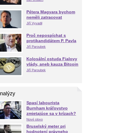
Pétera Magyara bychom
neměli zatracovat
Jiří Vyvadil
Proč nepospíchat s
protikandidátem P. Pavla
Jiří Paroubek
Kolosální ostuda Fialovy
vlády, aneb kauza Bitcoin
Jiří Paroubek
nalýzy
Spasí labourista
Burnham kráľovstvo
zmietajúce sa v krízach?
Nové slovo
Bruselský meter pri
hodnotení právneho