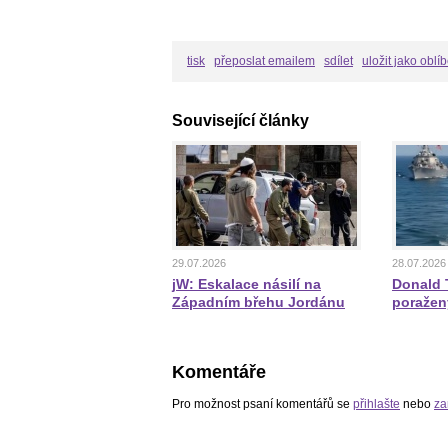
tisk
přeposlat emailem
sdílet
uložit jako oblí
Související články
29.07.2026
28.07.2026
jW: Eskalace násilí na
Donald T
Západním břehu Jordánu
poražen
Komentáře
Pro možnost psaní komentářů se
přihlašte
nebo
za