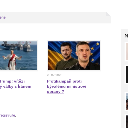
bené
N
20.07.2026
rump: vítěz i
Protikampaň proti
ý války s Íránem
bývalému ministrovi
obrany ?
registrujte
.