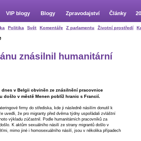
VIP blogy
Blogy
Zpravodajství
Články
20
ka
Politika
Svět
Komentáře
Z parlamentu
Životní prostředí
K
e
ánu znásilnil humanitární
l dnes v Belgii obviněn ze znásilnění pracovnice
u došlo v městě Menen poblíž hranic s Francií.
teringové firmy do střediska, kde ji následně násilím donutil k
e uvedli, že pro migranty před dvěma týdny uspořádali zvláštní
oto výkladu zúčastnil. Podle humanitárních pracovníků za
došlo. K aktům sexuálního násilí ze strany migrantů došlo v
mi, mimo jiné i homosexuálního násilí, jsou v několika případech