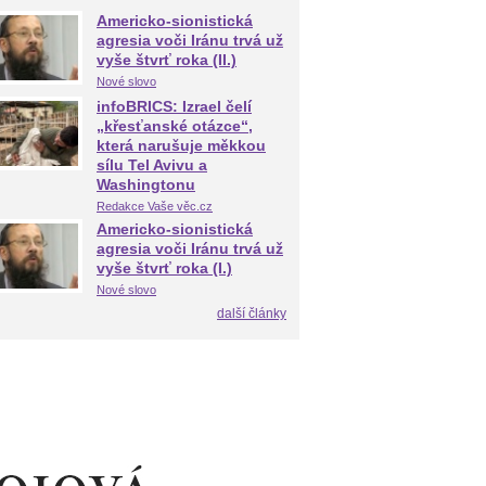
Americko-sionistická
agresia voči Iránu trvá už
vyše štvrť roka (II.)
Nové slovo
infoBRICS: Izrael čelí
„křesťanské otázce“,
která narušuje měkkou
sílu Tel Avivu a
Washingtonu
Redakce Vaše věc.cz
Americko-sionistická
agresia voči Iránu trvá už
vyše štvrť roka (I.)
Nové slovo
další články