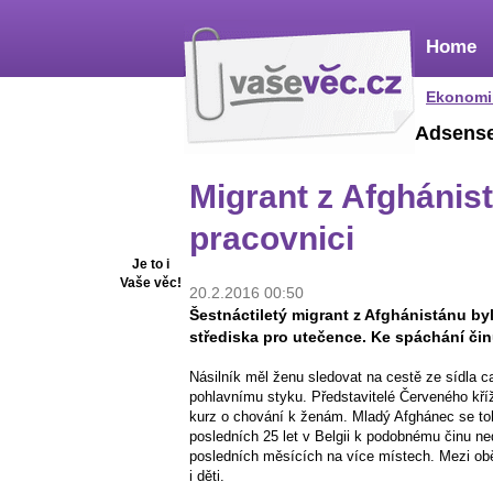
Home
Ekonomi
Adsens
Migrant z Afghánist
pracovnici
Je to i
Vaše věc!
20.2.2016 00:50
Šestnáctiletý migrant z Afghánistánu by
střediska pro utečence. Ke spáchání čin
Násilník měl ženu sledovat na cestě ze sídla ca
pohlavnímu styku. Představitelé Červeného kříž
kurz o chování k ženám. Mladý Afghánec se toh
posledních 25 let v Belgii k podobnému činu ne
posledních měsících na více místech. Mezi oběť
i děti.