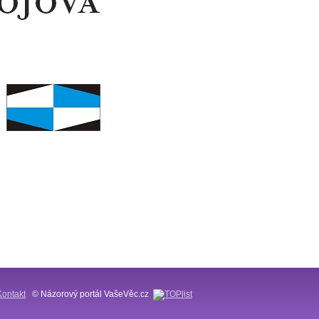
Kontakt
© Názorový portál VašeVěc.cz