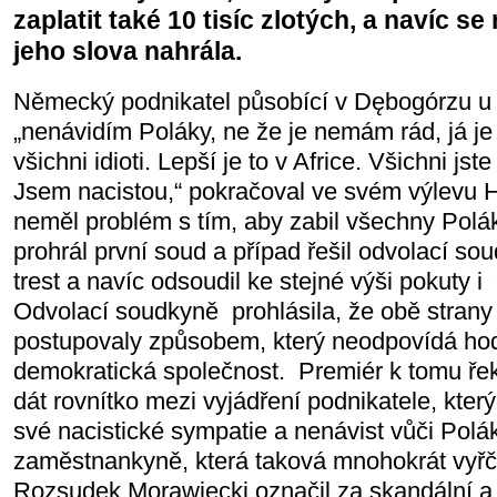
zaplatit také 10 tisíc zlotých, a navíc s
jeho slova nahrála.
Německý podnikatel působící v Dębogórzu u 
„nenávidím Poláky, ne že je nemám rád, já je
všichni idioti. Lepší je to v Africe. Všichni js
Jsem nacistou,“ pokračoval ve svém výlevu 
neměl problém s tím, aby zabil všechny Polák
prohrál první soud a případ řešil odvolací so
trest a navíc odsoudil ke stejné výši pokuty 
Odvolací soudkyně prohlásila, že obě stran
postupovaly způsobem, který neodpovídá hod
demokratická společnost. Premiér k tomu řekl
dát rovnítko mezi vyjádření podnikatele, kter
své nacistické sympatie a nenávist vůči Pol
zaměstnankyně, která taková mnohokrát vyřč
Rozsudek Morawiecki označil za skandální a 