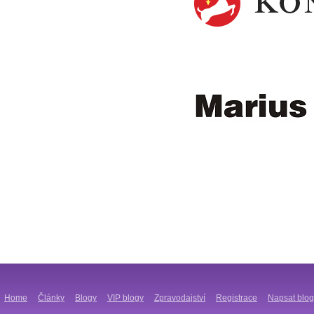
Home
Články
Blogy
VIP blogy
Zpravodajství
Registrace
Napsat blog