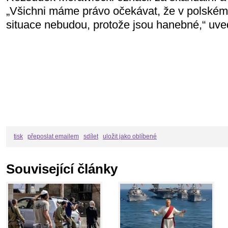
„Všichni máme právo očekávat, že v polském
situace nebudou, protože jsou hanebné,“ uve
tisk
přeposlat emailem
sdílet
uložit jako oblíbené
Související články