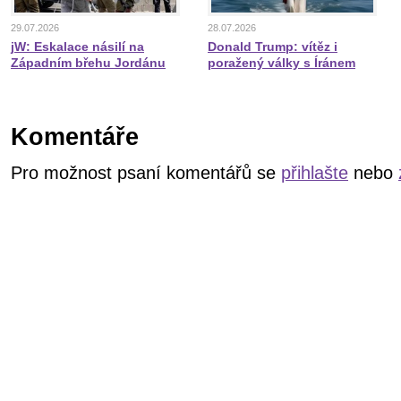
29.07.2026
28.07.2026
jW: Eskalace násilí na
Donald Trump: vítěz i
Západním břehu Jordánu
poražený války s Íránem
Komentáře
Pro možnost psaní komentářů se
přihlašte
nebo