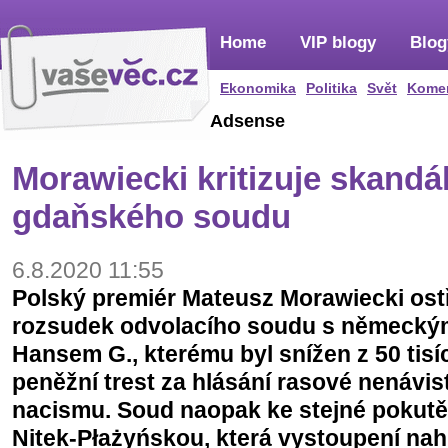
Home
VIP blogy
Blog
Ekonomika
Politika
Svět
Kome
Adsense
Morawiecki kritizuje skandá
gdaňského soudu
6.8.2020 11:55
Polský premiér Mateusz Morawiecki ostř
rozsudek odvolacího soudu s německý
Hansem G., kterému byl snížen z 50 tisíc
peněžní trest za hlásání rasové nenávist
nacismu. Soud naopak ke stejné pokutě 
Nitek-Płażyńskou, která vystoupení nah