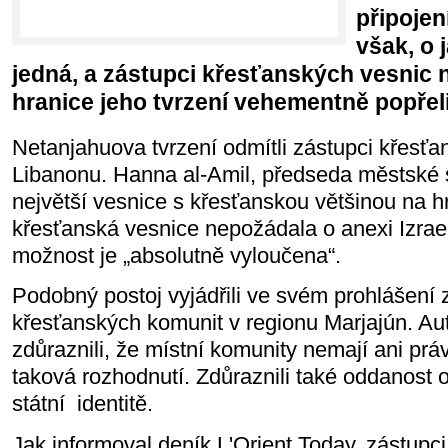
připojen
však, o 
jedná, a zástupci křesťanských vesnic 
hranice jeho tvrzení vehementně popřeli
Netanjahuova tvrzení odmítli zástupci křesťa
Libanonu. Hanna al-Amil, předseda městské
největší vesnice s křesťanskou většinou na hr
křesťanská vesnice nepožádala o anexi Izrae
možnost je „absolutně vyloučena“.
Podobný postoj vyjádřili ve svém prohlášení 
křesťanských komunit v regionu Marjajún. Au
zdůraznili, že místní komunity nemají ani prá
taková rozhodnutí. Zdůraznili také oddanost 
státní
identitě.
Jak informoval deník L'Orient Today, zástupc