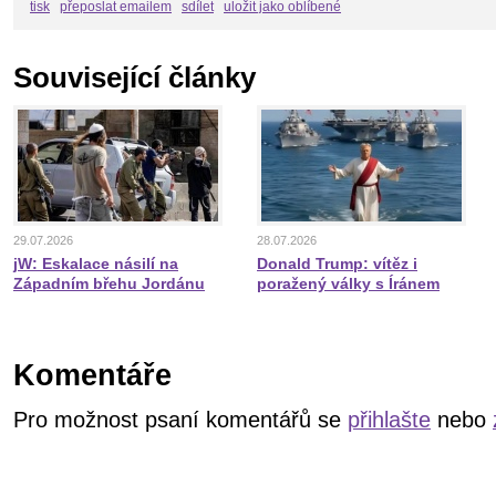
tisk
přeposlat emailem
sdílet
uložit jako oblíbené
Související články
29.07.2026
28.07.2026
jW: Eskalace násilí na
Donald Trump: vítěz i
Západním břehu Jordánu
poražený války s Íránem
Komentáře
Pro možnost psaní komentářů se
přihlašte
nebo