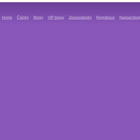
Home
Články
Blogy
VIP blogy
Zpravodajství
Registrace
Napsat blog