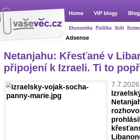
Home
VIP blogy
Blog
Ekonomika
Politika
Svět
Kome
Adsense
Netanjahu: Křesťané v Liba
připojení k Izraeli. Ti to popř
7.7.2026
Izraelsk
Netanjah
rozhovo
prohlási
křesťans
Libanon