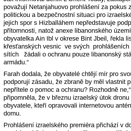
považují Netanjahuovo prohlášení za pokus zn
politickou a bezpečnostní situaci pro izraelské
jejich spor s Hizballáhem nepředstavuje podp
přítomnosti, natož anexe libanonského území
obyvatelka Ain Ibl v okrese Bint Jbeil, řekla l
křesťanských vesnic
ve svých
prohlášeních 
sítích
žádali o ochranu pouze libanonský stá
armádu.“
Farah dodala, že obyvatelé chtějí mír pro svo
podporují zásadu, že zbraně by měl vlastnit p
nepřítele o pomoc a ochranu? Rozhodně ne,“ 
připomněla, že v březnu izraelský útok dronu v
obyvatele, kteří opravovali internetovou anté
domu.
Prohlášení izraelského premiéra přichází v d