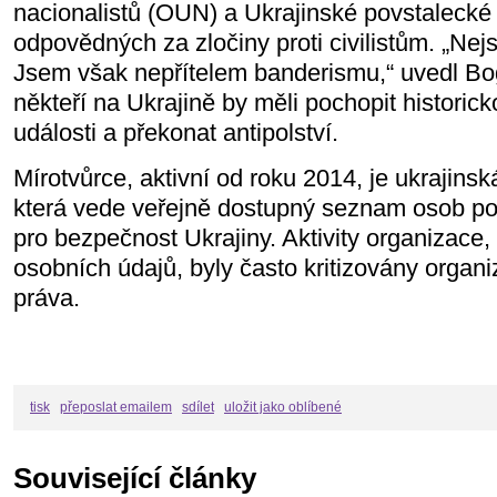
nacionalistů (OUN) a Ukrajinské povstaleck
odpovědných za zločiny proti civilistům. „Nej
Jsem však nepřítelem banderismu,“ uvedl Bog
někteří na Ukrajině by měli pochopit histori
události a překonat antipolství.
Mírotvůrce, aktivní od roku 2014, je ukrajins
která vede veřejně dostupný seznam osob p
pro bezpečnost Ukrajiny. Aktivity organizace,
osobních údajů, byly často kritizovány organi
práva.
tisk
přeposlat emailem
sdílet
uložit jako oblíbené
Související články