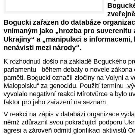
Bogucké
zveřejně
Bogucki zařazen do databáze organizace
vnímaným jako „hrozba pro suverenitu a
Ukrajiny“ a „manipulaci s informacemi,
nenávisti mezi národy“.
K rozhodnutí došlo na základě Boguckého pr
parlamentu během debaty o novele zákona o 
paměti. Bogucki označil zločiny na Volyni a 
Malopolsku“ za genocidu. Použití termínu „v
vyvolalo negativní reakci Mírotvůrce a bylo u
faktor pro jeho zařazení na seznam.
V reakci na zápis v databázi organizace vyda
němž zdůraznil svou pokračující podporu Ukraj
agresi a zároveň odmítl glorifikaci aktivistů 