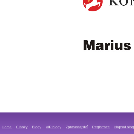
Home
Články
Blogy
VIP blogy
Zpravodajství
Registrace
Napsat blog