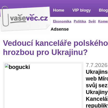
Home
VIP blogy
Blog
Ekonomika
Politika
Svět
Kome
Adsense
Vedoucí kanceláře polského 
hrozbou pro Ukrajinu?
7.7.2026
Ukrajins
web Míro
svůj se
Ukrajin
Kancelá
republi