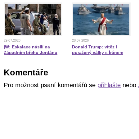
29.07.2026
28.07.2026
jW: Eskalace násilí na
Donald Trump: vítěz i
Západním břehu Jordánu
poražený války s Íránem
Komentáře
Pro možnost psaní komentářů se
přihlašte
nebo