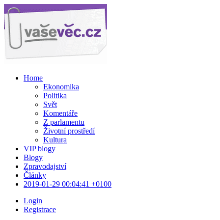
Home
Ekonomika
Politika
Svět
Komentáře
Z parlamentu
Životní prostředí
Kultura
VIP blogy
Blogy
Zpravodajství
Články
2019-01-29 00:04:41 +0100
Login
Registrace