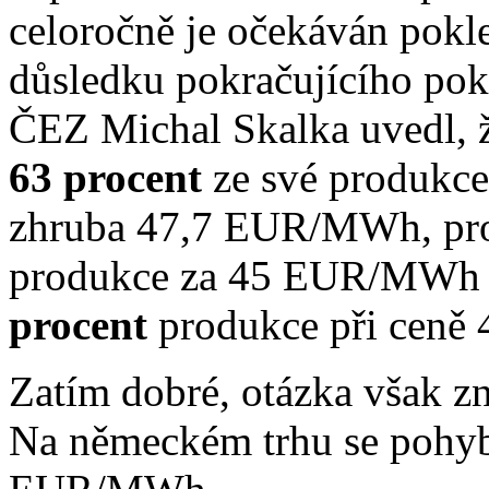
celoročně je očekáván pokle
důsledku pokračujícího pokl
ČEZ Michal Skalka uvedl, 
63 procent
ze své produkce 
zhruba 47,7 EUR/MWh, pro
produkce za 45 EUR/MWh a
procent
produkce při cen
Zatím dobré, otázka však z
Na německém trhu se pohybu