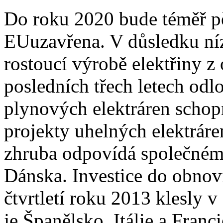
Do roku 2020 bude téměř pě
EUuzavřena. V důsledku níz
rostoucí výrobě elektřiny z
posledních třech letech odl
plynových elektráren schop
projekty uhelných elektrár
zhruba odpovídá společném
Dánska. Investice do obnov
čtvrtletí roku 2013 klesly 
je Španělsko, Itálie a Franci