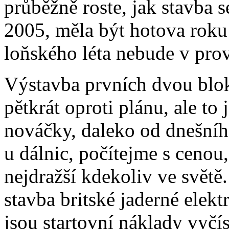
průběžně roste, jak stavba 
2005, měla být hotova roku 
loňského léta nebude v pro
Výstavba prvních dvou blok
pětkrát oproti plánu, ale to
nováčky, daleko od dnešního
u dálnic, počítejme s cenou,
nejdražší kdekoliv ve svět
stavba britské jaderné elekt
jsou startovní náklady vyčísl