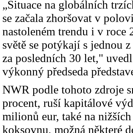
„Situace na globálních trzí
se začala zhoršovat v polov
nastoleném trendu i v roce
světě se potýkají s jednou z
za posledních 30 let," uvedl
výkonný předseda předsta
NWR podle tohoto zdroje sn
procent, ruší kapitálové výd
milionů eur, také na nižšíc
koksovnu, možná některé d