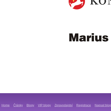
Home
Články
Blogy
VIP blogy
Zpravodajství
Registrace
Napsat blog