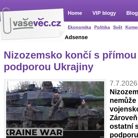
Home
VIP blogy
Blog
Ekonomika
Politika
Svět
Kome
Adsense
Nizozemsko končí s přímou
podporou Ukrajiny
7.7.2026
Nizozems
nemůže 
vojensk
Zároveň
ostatní 
podporu