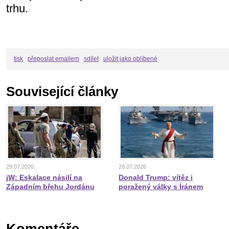
trhu.
tisk
přeposlat emailem
sdílet
uložit jako oblíbené
Související články
29.07.2026
28.07.2026
jW: Eskalace násilí na
Donald Trump: vítěz i
Západním břehu Jordánu
poražený války s Íránem
Komentáře