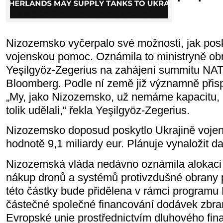
Nizozemsko vyčerpalo své možnosti, jak posk
vojenskou pomoc. Oznámila to ministryně ob
Yeşilgyöz-Zegerius na zahájení summitu NAT
Bloomberg. Podle ní země již významně přisp
„My, jako Nizozemsko, už nemáme kapacitu, 
tolik udělali,“ řekla Yeşilgyöz-Zegerius.
Nizozemsko doposud poskytlo Ukrajině voje
hodnotě 9,1 miliardy eur. Plánuje vynaložit da
Nizozemská vláda nedávno oznámila alokaci 
nákup dronů a systémů protivzdušné obrany p
této částky bude přidělena v rámci program
částečné společné financování dodávek zbran
Evropské unie prostřednictvím dluhového fin