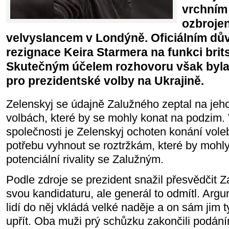
vrchním 
ozbroje
velvyslancem v Londýně. Oficiálním dů
rezignace Keira Starmera na funkci brit
Skutečným účelem rozhovoru však byla 
pro prezidentské volby na Ukrajině.
Zelenskyj se údajně Zalužného zeptal na jeh
volbách, které by se mohly konat na podzim
společnosti je Zelenskyj ochoten konání voleb
potřebu vyhnout se roztržkám, které by mohly
potenciální rivality se Zalužným.
Podle zdroje se prezident snažil přesvědčit Za
svou kandidaturu, ale generál to odmítl. Arg
lidí do něj vkládá velké naděje a on sám jim
upřít. Oba muži prý schůzku zakončili podán