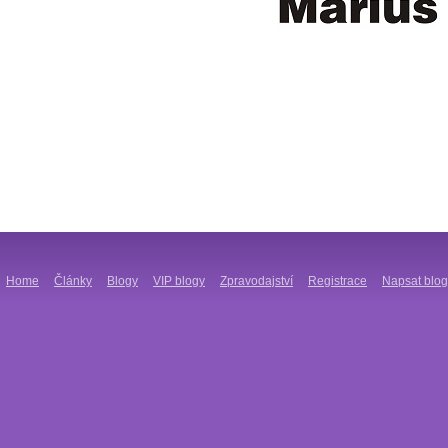
Home
Články
Blogy
VIP blogy
Zpravodajství
Registrace
Napsat blog