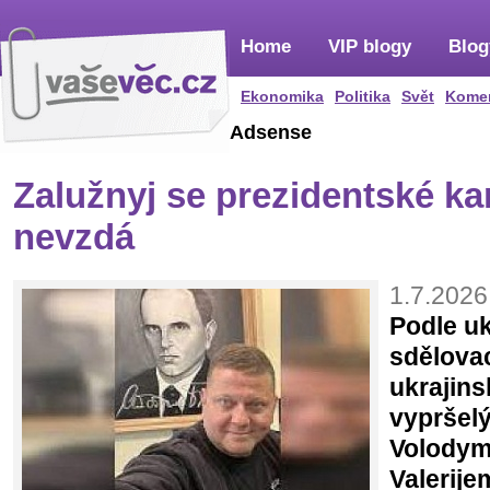
Home
VIP blogy
Blog
Ekonomika
Politika
Svět
Kome
Adsense
Zalužnyj se prezidentské ka
nevzdá
1.7.2026
Podle u
sdělova
ukrajins
vypršel
Volodymy
Valerij