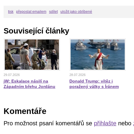
tisk
přeposlat emailem
sdílet
uložit jako oblíbené
Související články
29.07.2026
28.07.2026
jW: Eskalace násilí na
Donald Trump: vítěz i
Západním břehu Jordánu
poražený války s Íránem
Komentáře
Pro možnost psaní komentářů se
přihlašte
nebo