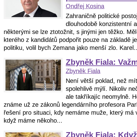
Ondřej Kosina
Zahraničně politické post
dlouhodobě konzistentní a
některými se lze ztotožnit, s jinými jen těžko. Mě
kterého z kandidátů podpořit pouze na základě je
politiku, volil bych Zemana jako menší zlo. Karel..
Zbyněk Fiala: Važm
Zbyněk Fiala
Není větší poklad, než mí
spolehlivě mýlí. Nikoliv 
ale takříkajíc neomylně. 
známe už ze zákonů legendárního profesora Park
řešení pro situaci, kdy nemáme muže, který má 
když máme někoho...
Zbyněk Fiala: Když