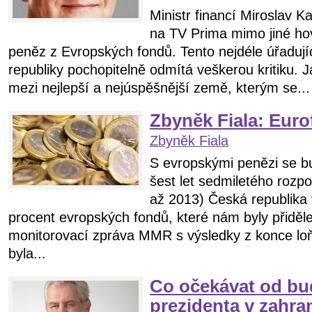
Ministr financí Miroslav K
na TV Prima mimo jiné ho
peněz z Evropských fondů. Tento nejdéle úřadujíc
republiky pochopitelně odmítá veškerou kritiku. 
mezi nejlepší a nejúspěšnější země, kterým se...
Zbyněk Fiala: Eur
Zbyněk Fiala
S evropskými penězi se b
šest let sedmiletého rozp
až 2013) Česká republika
procent evropských fondů, které nám byly přiděle
monitorovací zpráva MMR s výsledky z konce loň
byla...
Co očekávat od b
prezidenta v zahran