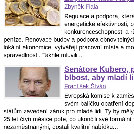
Zbyněk Fiala
Regulace a podpora, která
energetické efektivnosti,
konkurenceschopnosti a rů
peníze. Renovace budov a podpora obnovitelnýc
lokální ekonomice, vytvářejí pracovní místa a mo
spravedlnosti. Takhle mluvili...
Senátore Kubero, p
blbost, aby mladí l
František Štván
Evropská komise k zaměs
svém balíčku opatření do
státům zavedení záruk pro mladé lidi. Ty by měly z
25 let čtyři měsíce poté, co ukončili své formální
nezaměstnanými, dostali kvalitní nabídku...