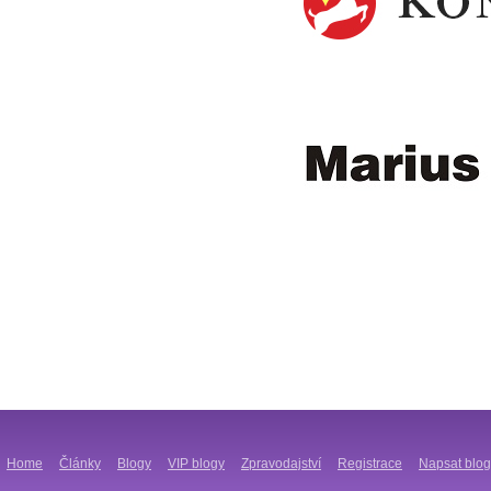
Home
Články
Blogy
VIP blogy
Zpravodajství
Registrace
Napsat blog