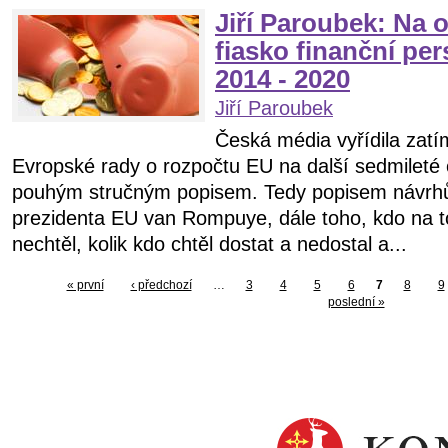
Jiří Paroubek: Na 
fiasko finanční per
2014 - 2020
Jiří Paroubek
Česká média vyřídila zat
Evropské rady o rozpočtu EU na další sedmileté
pouhým stručným popisem. Tedy popisem návrh
prezidenta EU van Rompuye, dále toho, kdo na to 
nechtěl, kolik kdo chtěl dostat a nedostal a...
« první
‹ předchozí
…
3
4
5
6
7
8
9
poslední »