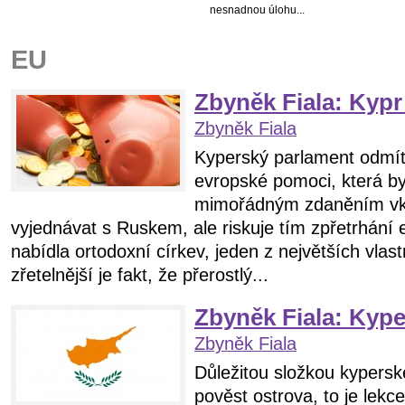
nesnadnou úlohu...
EU
Zbyněk Fiala: Kypr
Zbyněk Fiala
Kyperský parlament odmítl
evropské pomoci, která b
mimořádným zdaněním vkl
vyjednávat s Ruskem, ale riskuje tím zpřetrhán
nabídla ortodoxní církev, jeden z největších vlast
zřetelnější je fakt, že přerostlý...
Zbyněk Fiala: Kype
Zbyněk Fiala
Důležitou složkou kypers
pověst ostrova, to je lekc