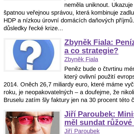
neměla uniknout. Ukazuje 
špatnou veřejnou správou, která kombinuje zadl
HDP a nízkou úrovní domácích daňových příjmů.
důsledky řecké krize...
Zbyněk Fiala: Pení
a co strategie?
Zbyněk Fiala
Peněz bude o čtvrtinu méně
který ovlivní použití evro
2014. Oněch 26,7 miliardy euro, které máme vyč
roku, je neopakovatelných – a doufejme, že nikoli
Bruselu zatím šly faktury jen na 30 procent této č
Jiří Paroubek: Mini
měl sundat růžové 
Jiří Paroubek