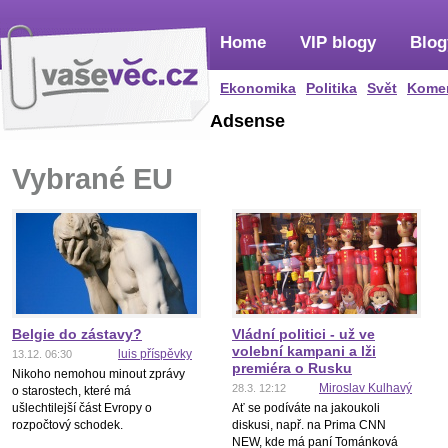
Home
VIP blogy
Blog
Ekonomika
Politika
Svět
Kome
Adsense
Vybrané EU
Belgie do zástavy?
Vládní politici - už ve
volební kampani a lži
luis příspěvky
13.12. 06:30
premiéra o Rusku
Nikoho nemohou minout zprávy
Miroslav Kulhavý
28.3. 12:12
o starostech, které má
ušlechtilejší část Evropy o
Ať se podíváte na jakoukoli
rozpočtový schodek.
diskusi, např. na Prima CNN
NEW, kde má paní Tománková