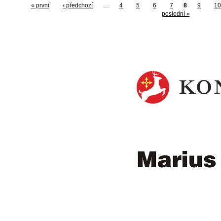
« první
‹ předchozí
…
4
5
6
7
8
9
10
poslední »