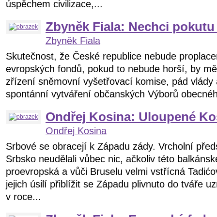
úspěchem civilizace,...
Zbyněk Fiala: Nechci pokut
Zbyněk Fiala
Skutečnost, že České republice nebude proplacen
evropských fondů, pokud to nebude horší, by mě
zřízení sněmovní vyšetřovací komise, pád vlády a
spontánní vytváření občanských Výborů obecnéh
Ondřej Kosina: Uloupené K
Ondřej Kosina
Srbové se obracejí k Západu zády. Vrcholní předs
Srbsko neudělali vůbec nic, ačkoliv této balkánsk
proevropská a vůči Bruselu velmi vstřícná Tadić
jejich úsilí přiblížit se Západu plivnuto do tváře
v roce...