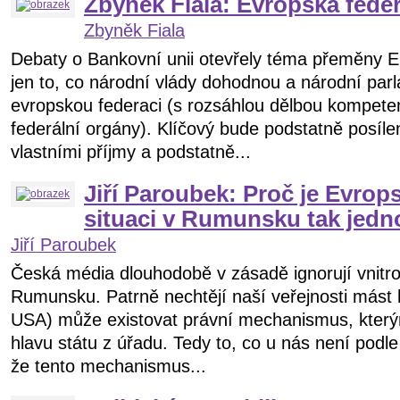
Zbyněk Fiala: Evropská fede
Zbyněk Fiala
Debaty o Bankovní unii otevřely téma přeměny EU
jen to, co národní vlády dohodnou a národní parl
evropskou federaci (s rozsáhlou dělbou kompete
federální orgány). Klíčový bude podstatně posílen
vlastními příjmy a podstatně...
Jiří Paroubek: Proč je Evrop
situaci v Rumunsku tak jedn
Jiří Paroubek
Česká média dlouhodobě v zásadě ignorují vnitrop
Rumunsku. Patrně nechtějí naší veřejnosti mást h
USA) může existovat právní mechanismus, kterým
hlavu státu z úřadu. Tedy to, co u nás není pod
že tento mechanismus...