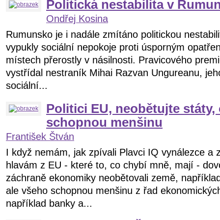
Politická nestabilita v Rumu
Ondřej Kosina
Rumunsko je i nadále zmítáno politickou nestabil
vypukly sociální nepokoje proti úsporným opatře
místech přerostly v násilnosti. Pravicového prem
vystřídal nestraník Mihai Razvan Ungureanu, jeh
sociální...
Politici EU, neobětujte státy
schopnou menšinu
František Štván
I když nemám, jak zpívali Plavci IQ vynálezce a 
hlavám z EU - které to, co chybí mně, mají - dov
záchraně ekonomiky neobětovali země, například
ale všeho schopnou menšinu z řad ekonomických 
například banky a...