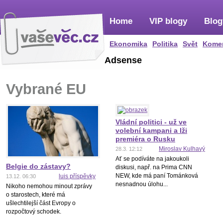
Home
VIP blogy
Blog
Ekonomika
Politika
Svět
Kome
Adsense
Vybrané EU
Vládní politici - už ve
volební kampani a lži
premiéra o Rusku
Miroslav Kulhavý
28.3. 12:12
Ať se podíváte na jakoukoli
Belgie do zástavy?
diskusi, např. na Prima CNN
NEW, kde má paní Tománková
luis příspěvky
13.12. 06:30
nesnadnou úlohu...
Nikoho nemohou minout zprávy
o starostech, které má
ušlechtilejší část Evropy o
rozpočtový schodek.