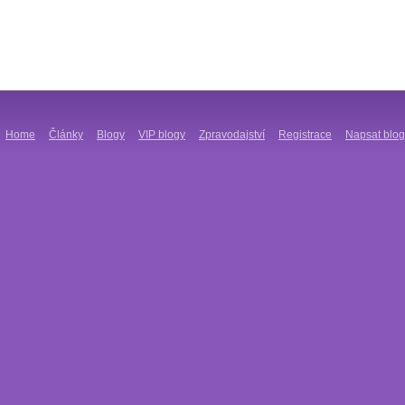
Home
Články
Blogy
VIP blogy
Zpravodajství
Registrace
Napsat blog