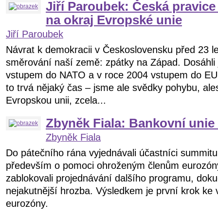
Jiří Paroubek: Česká pravice
na okraj Evropské unie
Jiří Paroubek
Návrat k demokracii v Československu před 23 le
směrování naší země: zpátky na Západ. Dosáhli 
vstupem do NATO a v roce 2004 vstupem do EU.
to trvá nějaký čas – jsme ale svědky pohybu, al
Evropskou unii, zcela...
Zbyněk Fiala: Bankovní unie
Zbyněk Fiala
Do pátečního rána vyjednávali účastníci summit
především o pomoci ohroženým členům eurozóny.
zablokovali projednávání dalšího programu, dok
nejakutnější hrozba. Výsledkem je první krok ke 
eurozóny.