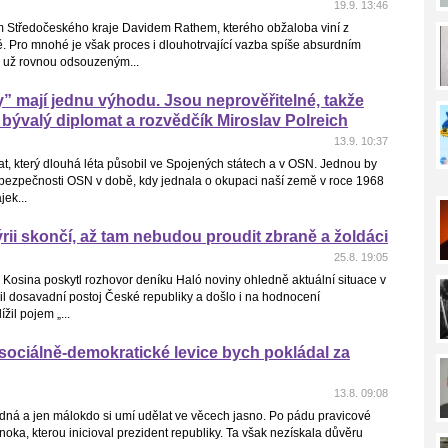
19.9. 13:46
em Středočeského kraje Davidem Rathem, kterého obžaloba viní z
ě. Pro mnohé je však proces i dlouhotrvající vazba spíše absurdním
e už rovnou odsouzeným...
 mají jednu výhodu. Jsou neprověřitelné, takže
 bývalý diplomat a rozvědčík Miroslav Polreich
13.9. 10:37
at, který dlouhá léta působil ve Spojených státech a v OSN. Jednou by
dě bezpečnosti OSN v době, kdy jednala o okupaci naší země v roce 1968
jek...
rii skončí, až tam nebudou proudit zbraně a žoldáci
25.8. 19:05
 Kosina poskytl rozhovor deníku Haló noviny ohledně aktuální situace v
enil dosavadní postoj České republiky a došlo i na hodnocení
žil pojem „...
 sociálně-demokratické levice bych pokládal za
13.8. 09:08
ledná a jen málokdo si umí udělat ve věcech jasno. Po pádu pravicové
noka, kterou inicioval prezident republiky. Ta však nezískala důvěru