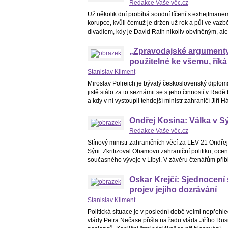
Redakce Vaše věc.cz
Už několik dní probíhá soudní líčení s exhejtman
korupce, kvůli čemuž je držen už rok a půl ve vazb
divadlem, kdy je David Rath nikoliv obviněným, al
„Zpravodajské argumenty”
použitelné ke všemu, říká
Stanislav Kliment
Miroslav Polreich je bývalý československý diplom
jistě stálo za to seznámit se s jeho činností v Ra
a kdy v ní vystoupil tehdejší ministr zahraničí Jiří Há
Ondřej Kosina: Válka v Sý
Redakce Vaše věc.cz
Stínový ministr zahraničních věcí za LEV 21 Ondřej
Sýrii. Zkritizoval Obamovu zahraniční politiku, oc
současného vývoje v Libyi. V závěru čtenářům přiblí
Oskar Krejčí: Sjednocení
projev jejího dozrávání
Stanislav Kliment
Politická situace je v poslední době velmi nepřeh
vlády Petra Nečase přišla na řadu vláda Jiřího Rus