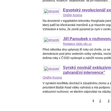
poslanců. Koaliční "stojednička" se při hlasování...
Egyptský revolucionář ex
Ondřej Kosina
Na dovolené v egyptském letovisku Hurghada jsem
který patří ke křesťanské menšině a je hlavním or
Vzhledem k tomu, že země pyramid je nyní v centru
Jiří Paroubek v rozhovoru
Redakce Vaše věc.cz
Před několika dny uplynuly tři roky od chvíle, co 
demokracie pod jeho vedením volby vyhrála, nezísk
dvěma roky z ČSSD vystoupil a založil novou politi
Syrský novinář exkluzivně
zahraniční intervence”
Ondřej Kosina
V syrském konfliktu dochází k zásadnímu zlomu a z
prezident Bašár Asad válku vyhrává a má podporu 
exkluzivní rozhovor, ve kterém odpovídal na otázky 
1
2
3