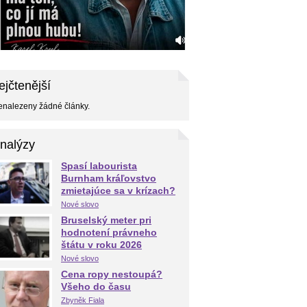
ejčtenější
nalezeny žádné články.
nalýzy
Spasí labourista
Burnham kráľovstvo
zmietajúce sa v krízach?
Nové slovo
Bruselský meter pri
hodnotení právneho
štátu v roku 2026
Nové slovo
Cena ropy nestoupá?
Všeho do času
Zbyněk Fiala