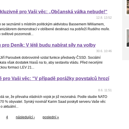
kluzivně pro Vaši věc: „Občanská válka nebude!“
12.8. 13:52
 se seznámil s místním politickým aktivistou Bassemem Williamem,
ganizátorem demonstrací v oblíbené destinaci na pobřeží Rudého moře.
 světové pozornosti...
 pro Deník: V létě budu nabírat síly na volby
30.6. 10:46
se Jiří Paroubek dobrovolně vzdal funkce předsedy ČSSD. Sociální
ala však dostatek hlasů na to, aby sestavila vládu. Před necelými
ckou formaci LEV 21...
 pro Vaši věc: “V případě porážky povstalců hrozí
8.6. 11:51
dá se, že převaha vládních vojsk je již nezvratná. Podle studie NATO
70 % obyvatel. Syrský novinář Karim Saad poskytl serveru Vaše věc
o aktuální...
4
následující ›
poslední »