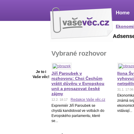
Home
Ekonomi
Adsens
Vybrané rozhovor
Je to i
Jiří Paroubek v
Ilona Šv
Vaše věc!
rozhovoru: Chci Čechům
vyhovují
vrátit důvěru v Evropskou
netrpěliv
unii a prosazovat české
31.1. 17:06
zájmy
Ekonomka 
Redakce Vaše věc.cz
12.2. 18:17
známá sv
Expremiér Jiří Paroubek se
ekonomický
chystá kandidovat ve volbách do
vstávají...
Evropského parlamentu, které
se...