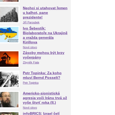
Nechci si utahovat řemen
u kalhot, pane
prezidente!
Jiří Paroubek
Ivo Šebestík:
Biolaboratoře na Ukrajině
a vražda generála
Kirillova
Nové slovo
Zásoby mohou být brzy
vyčerpány
Zbyněk Fiala
Petr Topinka: Za koho
mluví Bernd Posselt?
Petr Topinka
Americko-sionistická
agresia voči Iránu trvá už
vyše štvrť roka (II.)
Nové slovo
infoBRICS: Izrael čelí