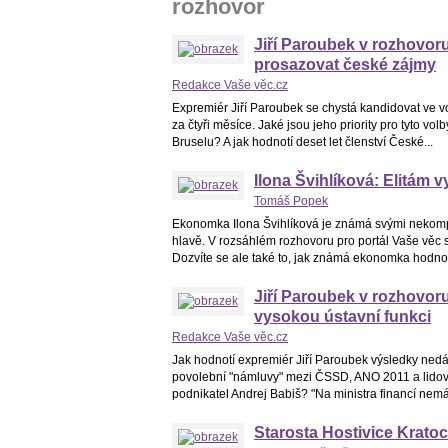
rozhovor
Jiří Paroubek v rozhovor
prosazovat české zájmy
Redakce Vaše věc.cz
Expremiér Jiří Paroubek se chystá kandidovat ve v
za čtyři měsíce. Jaké jsou jeho priority pro tyto vo
Bruselu? A jak hodnotí deset let členství České...
Ilona Švihlíková: Elitám vy
Tomáš Popek
Ekonomka Ilona Švihlíková je známá svými nekompr
hlavě. V rozsáhlém rozhovoru pro portál Vaše věc se
Dozvíte se ale také to, jak známá ekonomka hodnotí
Jiří Paroubek v rozhovor
vysokou ústavní funkci
Redakce Vaše věc.cz
Jak hodnotí expremiér Jiří Paroubek výsledky ned
povolební "námluvy" mezi ČSSD, ANO 2011 a lidovc
podnikatel Andrej Babiš? "Na ministra financí nemá
Starosta Hostivice Kratoc