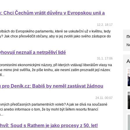
u: Chci Čechům vrátit důvěru v Evropskou unii a
12.2. 18:17
olbách do Evropského parlamentu, které se uskuteční už v květnu, tedy
n
lby? Jak chce přesvědčit občany, aby si jej zvolili jako svého zástupce do
Ne
hovují neznalí a netrpěliví lidé
31.1. 17:06
A
omisními ekonomickými názory, při kterých vstávají liberálům vlasy na
 mimo jiné svěřila, že píše knihu, ale nesmí zatím prozradit její název.
...
u pro Deník.cz: Babiš by neměl zastávat žádnou
24.11. 00:07
ávných předčasných parlamentních voleb? A jak se dívá na současné
i anebo informace o tom, že by mohl být šéfem resortu financí
...
hvíl: Soud s Rathem je jako procesy z 50. let!