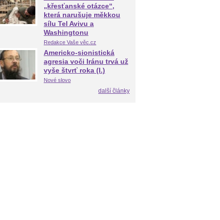
„křesťanské otázce“,
která narušuje měkkou
sílu Tel Avivu a
Washingtonu
Redakce Vaše věc.cz
Americko-sionistická
agresia voči Iránu trvá už
vyše štvrť roka (I.)
Nové slovo
další články