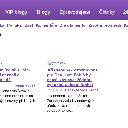
VIP blogy
Blogy
Zpravodajství
Články
20
ka
Politika
Svět
Komentáře
Z parlamentu
Životní prostředí
K
e
ihlíková: Elitám
Jiří Paroubek v rozhovoru
 neznalí a
pro Deník.cz: Babiš by
í lidé
neměl zastávat žádnou
vysokou ústavní funkci
Tomáš Popek
Redakce Vaše věc.cz
24.11. 00:07
Ilona Švihlíková je
ými nekompromisními
Jak hodnotí expremiér Jiří
mi názory, při kterých
Paroubek výsledky nedávných
předčasných parlamentních
voleb? A jak se...