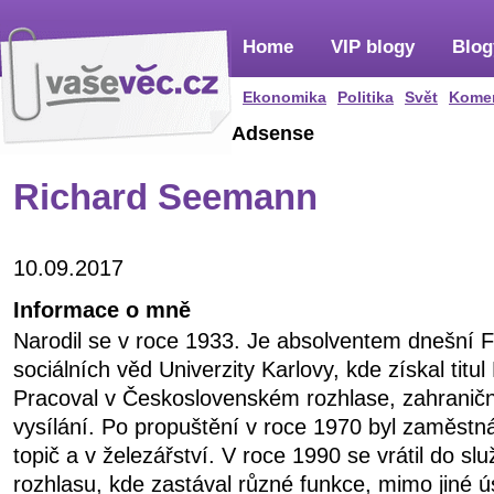
Home
VIP blogy
Blog
Ekonomika
Politika
Svět
Kome
Adsense
Richard Seemann
10.09.2017
Informace o mně
Narodil se v roce 1933. Je absolventem dnešní F
sociálních věd Univerzity Karlovy, kde získal titul
Pracoval v Československém rozhlase, zahranič
vysílání. Po propuštění v roce 1970 byl zaměstn
topič a v železářství. V roce 1990 se vrátil do 
rozhlasu, kde zastával různé funkce, mimo jiné ú