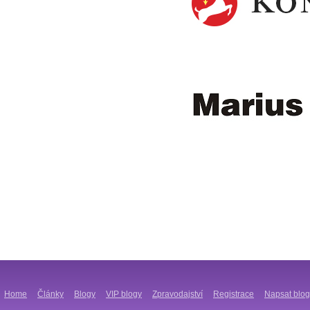
Home
Články
Blogy
VIP blogy
Zpravodajství
Registrace
Napsat blog